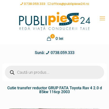
0738.059.333
office@publipiese24.ro
0
0
lei
Sună:
0738.059.333
Cutie transfer reductor GRUP FATA Toyota Rav 4 2.0 d
85kw 116cp 2003