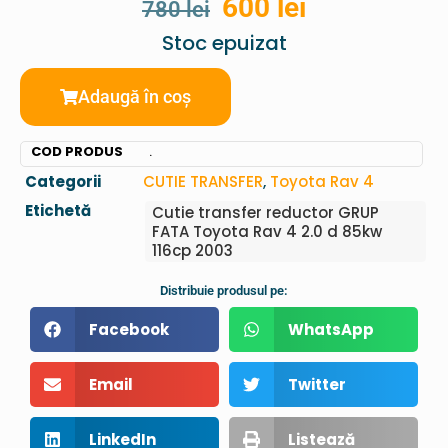
600
lei
780
lei
Stoc epuizat
Adaugă în coș
COD PRODUS
.
Categorii
CUTIE TRANSFER
,
Toyota Rav 4
Etichetă
Cutie transfer reductor GRUP
FATA Toyota Rav 4 2.0 d 85kw
116cp 2003
Distribuie produsul pe:
Facebook
WhatsApp
Email
Twitter
LinkedIn
Listează