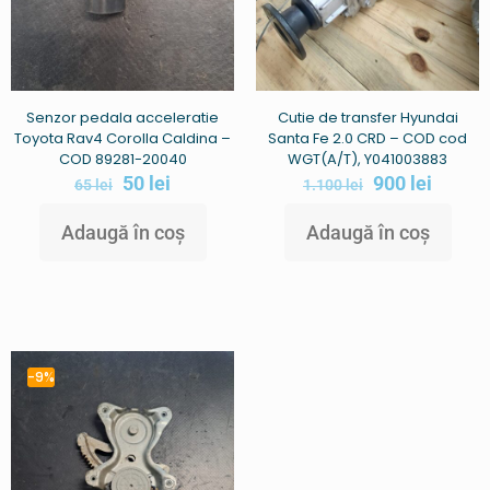
Senzor pedala acceleratie
Cutie de transfer Hyundai
Toyota Rav4 Corolla Caldina –
Santa Fe 2.0 CRD – COD cod
COD 89281-20040
WGT(A/T), Y041003883
50
lei
900
lei
65
lei
1.100
lei
Adaugă în coș
Adaugă în coș
-9%