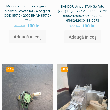
Macara cu motoras geam
BANDOU Aripa STANGA fata
electric Toyota RAV4 original
(arc) Toyota RAV-4 2001 – COD
COD 8571042070 RH/LH 85710-
6106242010, 6106242020,
42070
6168242030 18310973
100
lei
100
lei
135
lei
200
lei
Adaugă în coș
Adaugă în coș
-23%
-18%