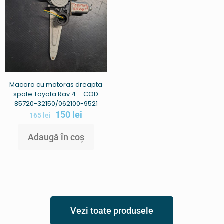
Macara cu motoras dreapta
spate Toyota Rav 4 – COD
85720-32150/062100-9521
150
lei
165
lei
Adaugă în coș
Vezi toate produsele