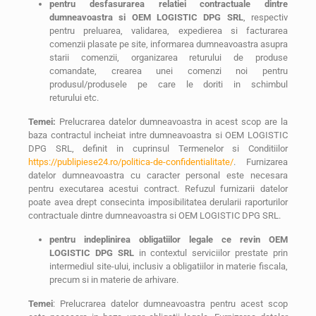
pentru desfasurarea relatiei contractuale dintre
dumneavoastra si OEM LOGISTIC DPG SRL
, respectiv
pentru preluarea, validarea, expedierea si facturarea
comenzii plasate pe site, informarea dumneavoastra asupra
starii comenzii, organizarea returului de produse
comandate, crearea unei comenzi noi pentru
produsul/produsele pe care le doriti in schimbul
returului etc.
Temei:
Prelucrarea datelor dumneavoastra in acest scop are la
baza contractul incheiat intre dumneavoastra si OEM LOGISTIC
DPG SRL, definit in cuprinsul Termenelor si Conditiilor
https://publipiese24.ro/politica-de-confidentialitate/
. Furnizarea
datelor dumneavoastra cu caracter personal este necesara
pentru executarea acestui contract. Refuzul furnizarii datelor
poate avea drept consecinta imposibilitatea derularii raporturilor
contractuale dintre dumneavoastra si OEM LOGISTIC DPG SRL.
pentru indeplinirea obligatiilor legale ce revin OEM
LOGISTIC DPG SRL
in contextul serviciilor prestate prin
intermediul site-ului, inclusiv a obligatiilor in materie fiscala,
precum si in materie de arhivare.
Temei
: Prelucrarea datelor dumneavoastra pentru acest scop