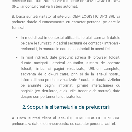
celelalte date furnizate nu vor fi stocate de OEM LOGISTIC DPG
SRL, iar contul creat va fi sters automat.
B. Daca sunteti vizitator al site-ului, OEM LOGISTIC DPG SRL va
prelucra datele dumneavoastra cu caracter personal pe care le
furnizati:
In mod direct in contextul utilizarii site-ului, cum ar fi datele
pe care le furnizati in cadrul sectiunii de contact / intrebari /
reclamatii, in masura in care ne contactati in acest fel
In mod indirect, date precum: adresa IP, browser folosit,
durata navigarii, istoricul cautarilor, sistem de operare
folosit, limba si pagini vizualizate, URL-uri complete,
secventa de click-uri catre, prin si de la site-ul nostru,
informatii sau produse vizualizate / cautate, durata vizitelor
pe anumite pagini, informatii privind interactiunea cu
paginile (ex. derularea, click-urile, trecerile de mouse), date
despre comportamentul utilizatorilor.
2. Scopurile si temeiurile de prelucrarii
A. Daca sunteti client al site-ului, OEM LOGISTIC DPG SRL
prelucreaza datele dumneavoastra cu caracter personal astfel: