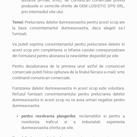
distanta (e-mail, sms), de comunicari comerciale privind
produsele si serviciile oferite de OEM LOGISTIC DPG SRL,
prin intermediul site-ului.
Temei
: Prelucrarea datelor dumneavoastra pentru acest scop are
la baza consimtamantul dumneavoastra, daca alegeti sa-l
furnizati.
Va puteti exprima consimtamantul pentru prelucrarea datelor in
acest scop prin completarea si bifarea casutei corespunzatoare
din formularul pentru abonarea la newsletter disponibil pe site.
Pentru dezabonarea de la primirea unor astfel de comunicari
comerciale puteti folosi optiunea de la finalul fiecarui e-mail/ sms
continand comunicari comerciale.
Furnizarea datelor dumneavoastra in acest scop este voluntara.
Refuzul furnizarii consimtamantului pentru prelucrarea datelor
dumneavoastra in acest scop nu va avea urmari negative pentru
dumneavoastra.
pentru rezolvarea plangerilor
, reclamatiilor si pentru a
monitoriza traficul si a imbunatati experienta
dumneavoastra oferita pe site.