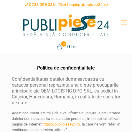
0738.059.333
office@publipiese24.ro
0
0
lei
Politica de confidențialitate
Confidentialitatea datelor dumneavoastra cu
caracter personal reprezinta una dintre preocuparile
principale ale OEM LOGISTIC DPG SRL, cu sediul in
Crișcior, Hunedoara, Romania, in calitate de operator
de date.
Acest document are rolul de a va informa cu privire la prelucrarea
datelor dumneavoastra cu caracter personal, in contextul utilizarii
paginii de internet
https://publipiese24.ro
, la care ne vom referi in
continuare cu denumirea „site-ul”.