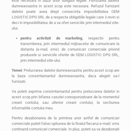
este necesara in baza unor obligatii legale. Furnizarea datelor
dumneavoastra in acest scop este necesara. Refuzul furnizarii
datelor poate avea drept consecinta imposibilitatea OEM
LOGISTIC DPG SRL de a respecta obligatiile legale care ii revin si
deci in imposibilitatea de a va oferi serviciile prin intermediul site-
ului.
pentru activitati de marketing
, respectiv pentru
transmiterea, prin intermediul mijloacelor de comunicare la
distanta (e-mail, sms) de comunicari comerciale privind
produsele si serviciile oferite de OEM LOGISTIC DPG SRL,
prin intermediul site-ului.
Temei
: Prelucrarea datelor dumneavoastra pentru acest scop are
la baza consimtamantul dumneavoastra, daca alegeti sa-l
furnizati.
Va puteti exprima consimtamantul pentru prelucrarea datelor in
acest scop prin bifarea casutei corespunzatoare de la momentul
crearii contului, sau ulterior crearii contului, la sectiunea
informatiile contului meu.
Pentru dezabonarea de la primirea unor astfel de comunicari
comerciale puteti folosi optiunea de la finalul fiecarui e-mail/ sms
continand comunicari comerciale. In plus, puteti sa va dezabonati