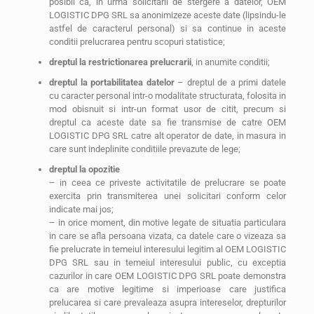
posibil ca, in urma solicitarii de stergere a datelor, OEM
LOGISTIC DPG SRL sa anonimizeze aceste date (lipsindu-le
astfel de caracterul personal) si sa continue in aceste
conditii prelucrarea pentru scopuri statistice;
dreptul la restrictionarea prelucrarii
, in anumite conditii;
dreptul la portabilitatea datelor
– dreptul de a primi datele
cu caracter personal intr-o modalitate structurata, folosita in
mod obisnuit si intr-un format usor de citit, precum si
dreptul ca aceste date sa fie transmise de catre OEM
LOGISTIC DPG SRL catre alt operator de date, in masura in
care sunt indeplinite conditiile prevazute de lege;
dreptul la opozitie
– in ceea ce priveste activitatile de prelucrare se poate
exercita prin transmiterea unei solicitari conform celor
indicate mai jos;
– in orice moment, din motive legate de situatia particulara
in care se afla persoana vizata, ca datele care o vizeaza sa
fie prelucrate in temeiul interesului legitim al OEM LOGISTIC
DPG SRL sau in temeiul interesului public, cu exceptia
cazurilor in care OEM LOGISTIC DPG SRL poate demonstra
ca are motive legitime si imperioase care justifica
prelucarea si care prevaleaza asupra intereselor, drepturilor