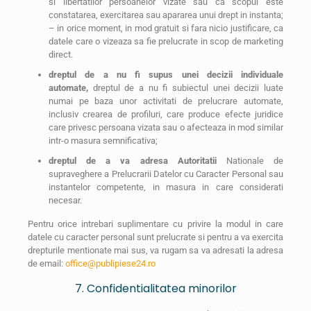
si libertatilor persoanelor vizate sau ca scopul este
constatarea, exercitarea sau apararea unui drept in instanta;
– in orice moment, in mod gratuit si fara nicio justificare, ca
datele care o vizeaza sa fie prelucrate in scop de marketing
direct.
dreptul de a nu fi supus unei decizii individuale
automate,
dreptul de a nu fi subiectul unei decizii luate
numai pe baza unor activitati de prelucrare automate,
inclusiv crearea de profiluri, care produce efecte juridice
care privesc persoana vizata sau o afecteaza in mod similar
intr-o masura semnificativa;
dreptul de a va adresa Autoritatii
Nationale de
supraveghere a Prelucrarii Datelor cu Caracter Personal sau
instantelor competente, in masura in care considerati
necesar.
Pentru orice intrebari suplimentare cu privire la modul in care
datele cu caracter personal sunt prelucrate si pentru a va exercita
drepturile mentionate mai sus, va rugam sa va adresati la adresa
de email:
office@publipiese24.ro
7. Confidentialitatea minorilor