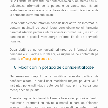
OEM LOGISTIC DPG SRL nu contacteaza cu buna stiinta sau nu
colecteaza informatii de la persoane cu varsta sub 18 ani.
Website-ul nu are ca scop solicitarea de informatii de orice fel de
la persoane cu varsta sub 18 ani.
Daca printr-o eroare intram in posesia unor astfel de informatii si
suntem instiintati de acest lucru, vom obtine consimtamantul
parental adecvat pentru a utiliza aceste informatii sau, in cazul in
care nu este posibil, vom sterge informatiile de pe serverele
noastre.
Daca doriti sa ne comunicati primirea de informatii despre
persoanele cu varsta sub 18 ani, va rugam sa ne contactati pe
email la
office@publipiese24.ro
8. Modificari in politica de confidentialitate
Ne rezervam dreptul de a modifica aceasta politica de
confidentialitate. In cazul unor modificari majore pe viitor vei fi
instiintat pe email (daca este posibil) sau prin afisarea unui
mesaj specific pe site.
Aceasta pagina de internet foloseste fisiere de tip cookie. Pentru
mai multe informatii cu privire la modul in care se folosesc
aceste fisiere, va rugam sa accesati urmatorul link: