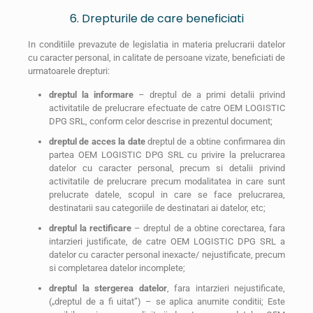
6. Drepturile de care beneficiati
In conditiile prevazute de legislatia in materia prelucrarii datelor
cu caracter personal, in calitate de persoane vizate, beneficiati de
urmatoarele drepturi:
dreptul la informare
– dreptul de a primi detalii privind
activitatile de prelucrare efectuate de catre OEM LOGISTIC
DPG SRL, conform celor descrise in prezentul document;
dreptul de acces la date
dreptul de a obtine confirmarea din
partea OEM LOGISTIC DPG SRL cu privire la prelucrarea
datelor cu caracter personal, precum si detalii privind
activitatile de prelucrare precum modalitatea in care sunt
prelucrate datele, scopul in care se face prelucrarea,
destinatarii sau categoriile de destinatari ai datelor, etc;
dreptul la rectificare
– dreptul de a obtine corectarea, fara
intarzieri justificate, de catre OEM LOGISTIC DPG SRL a
datelor cu caracter personal inexacte/ nejustificate, precum
si completarea datelor incomplete;
dreptul la stergerea datelor
, fara intarzieri nejustificate,
(„dreptul de a fi uitat”) – se aplica anumite conditii; Este