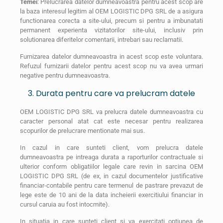
Temei
: Prelucrarea datelor dumneavoastra pentru acest scop are
la baza interesul legitim al OEM LOGISTIC DPG SRL de a asigura
functionarea corecta a site-ului, precum si pentru a imbunatati
permanent experienta vizitatorilor site-ului, inclusiv prin
solutionarea diferitelor comentarii, intrebari sau reclamatii.
Furnizarea datelor dumneavoastra in acest scop este voluntara.
Refuzul furnizarii datelor pentru acest scop nu va avea urmari
negative pentru dumneavoastra.
3. Durata pentru care va prelucram datele
OEM LOGISTIC DPG SRL va prelucra datele dumneavoastra cu
caracter personal atat cat este necesar pentru realizarea
scopurilor de prelucrare mentionate mai sus.
In cazul in care sunteti client, vom prelucra datele
dumneavoastra pe intreaga durata a raporturilor contractuale si
ulterior conform obligatiilor legale care revin in sarcina OEM
LOGISTIC DPG SRL (de ex, in cazul documentelor justificative
financiar-contabile pentru care termenul de pastrare prevazut de
lege este de 10 ani de la data incheierii exercitiului financiar in
cursul caruia au fost intocmite).
In situatia in care sunteti client si va exercitati optiunea de