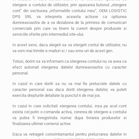
stergere a contului de utilizator, prin apasarea butonul „stergere
cont” din sectiunea „informatiile contului meu”, OEM LOGISTIC
DPG SRL va interpreta aceasta actiune ca optiunea
dumneavoastra de a va dezabona de la primirea de comunicari
comerciale prin care va tinem la curent despre produsele si
serviciile oferite prin intermediul site-ului.
In acest sens, daca alegeti sa va stergeti contul de utilizator, nu
va vom mai trimite e-mailuri si / sau sms-uri de acest gen.
Totusi, dorim sa va informam ca stergerea contului nu va avea ca
efect automat stergerea datelor dumneavoastra cu caracter
personal.
In cazul in care doriti sa nu va mai fie prelucrate datele cu
caracter personal sau daca doriti stergerea datelor, va puteti
exercita drepturile detaliate la punctul 6 de mai jos.
In cazul in care solicitati stergerea contului, insa pe acel cont
exista cel putin o comanda activa, cererea de stergere a contului
va putea fi inregistrata numai dupa livrarea produselor si
finalizarea ultimei comenzi active.
Daca va retrageti consimtamantul pentru prelucrarea datelor in