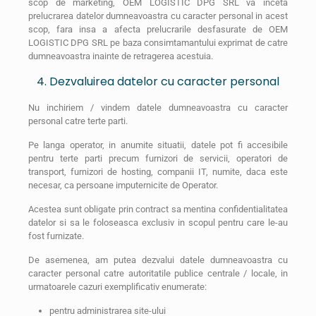
scop de marketing, OEM LOGISTIC DPG SRL va inceta
prelucrarea datelor dumneavoastra cu caracter personal in acest
scop, fara insa a afecta prelucrarile desfasurate de OEM
LOGISTIC DPG SRL pe baza consimtamantului exprimat de catre
dumneavoastra inainte de retragerea acestuia.
4. Dezvaluirea datelor cu caracter personal
Nu inchiriem / vindem datele dumneavoastra cu caracter
personal catre terte parti.
Pe langa operator, in anumite situatii, datele pot fi accesibile
pentru terte parti precum furnizori de servicii, operatori de
transport, furnizori de hosting, companii IT, numite, daca este
necesar, ca persoane imputernicite de Operator.
Acestea sunt obligate prin contract sa mentina confidentialitatea
datelor si sa le foloseasca exclusiv in scopul pentru care le-au
fost furnizate.
De asemenea, am putea dezvalui datele dumneavoastra cu
caracter personal catre autoritatile publice centrale / locale, in
urmatoarele cazuri exemplificativ enumerate:
pentru administrarea site-ului