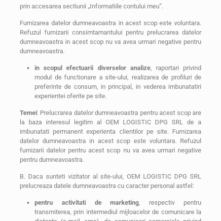
prin accesarea sectiunii „Informatiile contului meu”.
Furnizarea datelor dumneavoastra in acest scop este voluntara.
Refuzul furnizarii consimtamantului pentru prelucrarea datelor
dumneavoastra in acest scop nu va avea urmari negative pentru
dumneavoastra.
in scopul efectuarii diverselor analize
, raportari privind
modul de functionare a site-ului, realizarea de profiluri de
preferinte de consum, in principal, in vederea imbunatatiri
experientei oferite pe site.
Temei
: Prelucrarea datelor dumneavoastra pentru acest scop are
la baza interesul legitim al OEM LOGISTIC DPG SRL de a
imbunatati permanent experienta clientilor pe site. Furnizarea
datelor dumneavoastra in acest scop este voluntara. Refuzul
furnizarii datelor pentru acest scop nu va avea urmari negative
pentru dumneavoastra.
B. Daca sunteti vizitator al site-ului, OEM LOGISTIC DPG SRL
prelucreaza datele dumneavoastra cu caracter personal astfel:
pentru activitati de marketing
, respectiv pentru
transmiterea, prin intermediul mijloacelor de comunicare la