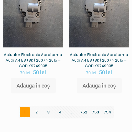
Actuator Electronic Aeroterma
Actuator Electronic Aeroterma
Audi A4 B8 (8K) 2007 > 2015 –
Audi A4 B8 (8K) 2007 > 2015 –
COD K9749005
COD K9749005
50
lei
50
lei
70
lei
70
lei
Adaugă în coș
Adaugă în coș
1
2
3
4
…
752
753
754