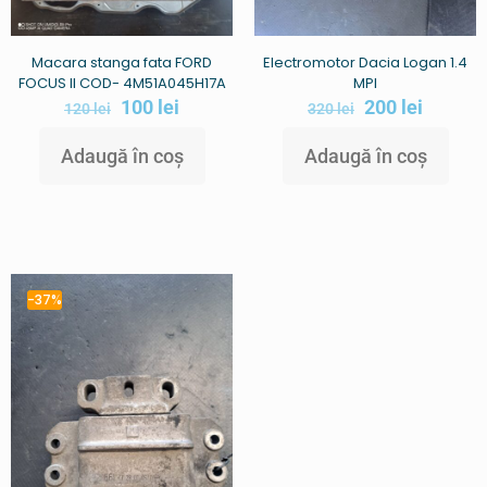
Macara stanga fata FORD
Electromotor Dacia Logan 1.4
FOCUS II COD- 4M51A045H17A
MPI
100
lei
200
lei
120
lei
320
lei
Adaugă în coș
Adaugă în coș
-37%