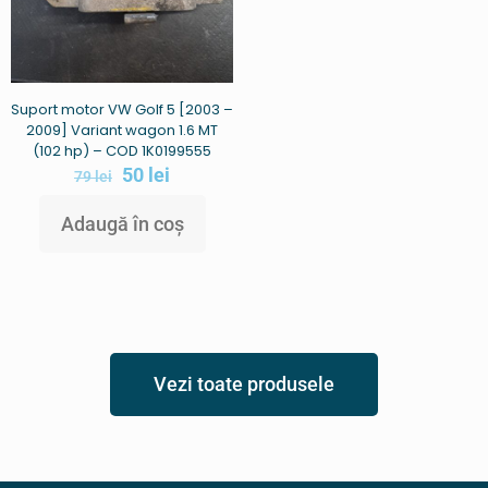
Suport motor VW Golf 5 [2003 –
2009] Variant wagon 1.6 MT
(102 hp) – COD 1K0199555
50
lei
79
lei
Adaugă în coș
Vezi toate produsele