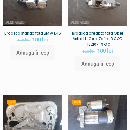
Broasca stanga fata BMW E46
Broasca dreapta fata Opel
Astra H , Opel Zafira B COD
100
lei
125
lei
-13210749 QG
100
lei
120
lei
Adaugă în coș
Adaugă în coș
-17%
-38%