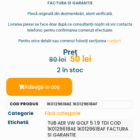
FACTURA SI GARANTIE
Piesă originală din dezmembrări, atent verificată.
Livrarea piesei se face doar după ce consultanții noștri vă vor contacta
telefonic pentru confirmarea comenzii efectuate.
Pentru orice detalii sau comenzi folosiți secțiunea
contact.
Preț
50
lei
80
lei
2 în stoc
Adaugă în coș
COD PRODUS
1K0129618AE 1K0129618AF
Categorie
Fără categorie
Etichetă
TUB AER VW GOLF 5 1.9 TDI COD
1K0129618AE 1K0129618AF FACTURA
SI GARANTIE