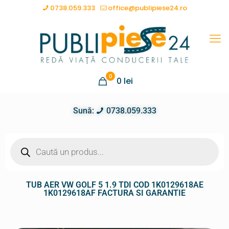
0738.059.333
office@publipiese24.ro
0
0
lei
Sună:
0738.059.333
TUB AER VW GOLF 5 1.9 TDI COD 1K0129618AE
1K0129618AF FACTURA SI GARANTIE