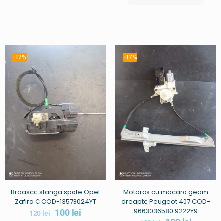
-17%
-17%
Broasca stanga spate Opel
Motoras cu macara geam
Zafira C COD-13578024YT
dreapta Peugeot 407 COD-
9663036580 9222Y9
100
lei
120
lei