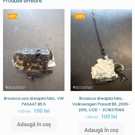
Produse similare
-20%
-29%
Broasca usa dreapta fata , VW
Broasca dreapta fata ,
PASAAT B5.5
Volkswagen Passat B6 ,2005-
2010, COD – 3C1837016A
100
lei
125
lei
100
lei
140
lei
Adaugă în coș
Adaugă în coș