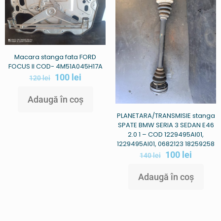
Macara stanga fata FORD
FOCUS II COD- 4M51A045H17A
100
lei
120
lei
Adaugă în coș
PLANETARA/TRANSMISIE stanga
SPATE BMW SERIA 3 SEDAN E46
2.0 1 – COD 1229495AI01,
1229495AI01, 0682123 18259258
100
lei
140
lei
Adaugă în coș