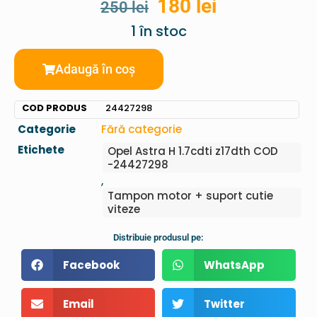
180
lei
250
lei
1 în stoc
Adaugă în coș
COD PRODUS
24427298
Categorie
Fără categorie
Etichete
Opel Astra H 1.7cdti z17dth COD
-24427298
,
Tampon motor + suport cutie
viteze
Distribuie produsul pe:
Facebook
WhatsApp
Email
Twitter