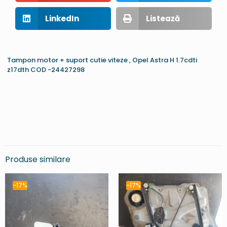
LinkedIn
Listează
Tampon motor + suport cutie viteze , Opel Astra H 1.7cdti
z17dth COD -24427298
Produse similare
-17%
-17%