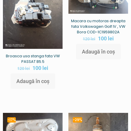
Macara cu motoras dreapta
fata Volkswagen Golf IV , VW
Bora COD-1C1959802A
100
lei
120
lei
Adaugă în coș
Broasca usa stanga fata VW
PASSAT B5.5
100
lei
120
lei
Adaugă în coș
-17%
-29%