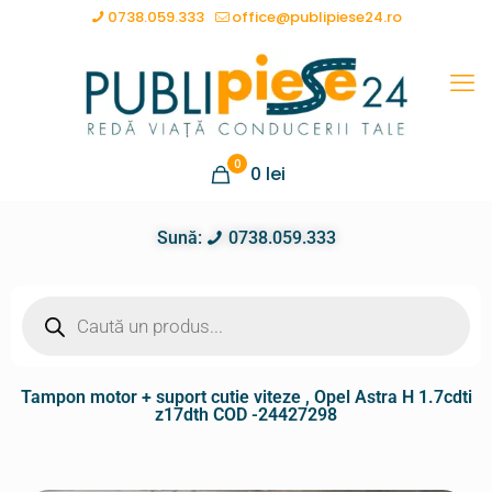
0738.059.333
office@publipiese24.ro
0
0
lei
Sună:
0738.059.333
Tampon motor + suport cutie viteze , Opel Astra H 1.7cdti
z17dth COD -24427298