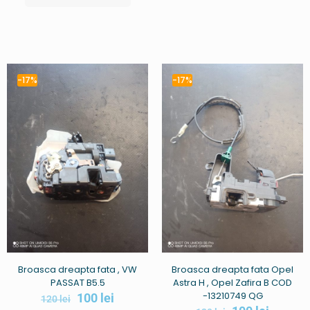
-17%
-17%
Broasca dreapta fata , VW
Broasca dreapta fata Opel
PASSAT B5.5
Astra H , Opel Zafira B COD
-13210749 QG
100
lei
120
lei