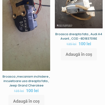
Broasca dreapta fata , Audi A4
Avant , COD -8D1837016E
100
lei
135
lei
Adaugă în coș
Broasca ,mecanism inchidere ,
incuietoare usa dreapta fata ,
Jeep Grand Cherokee
100
lei
135
lei
Adaugă în coș