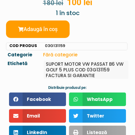
100
lei
180
lei
1 în stoc
Adaugă în coș
COD PRODUS
03G131159
Categorie
Fără categorie
Etichetă
SUPORT MOTOR VW PASSAT B6 VW
GOLF 5 PLUS COD 03G131159
FACTURA SI GARANTIE
Distribuie produsul pe:
Facebook
WhatsApp
Email
Twitter
LinkedIn
Listează