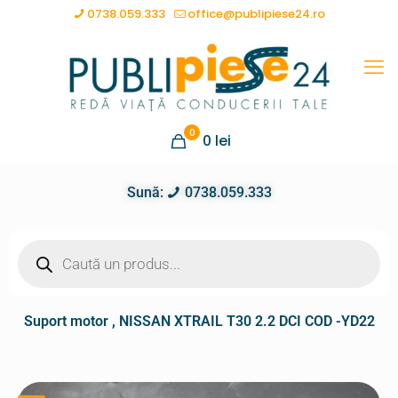
0738.059.333
office@publipiese24.ro
0
0
lei
Sună:
0738.059.333
Suport motor , NISSAN XTRAIL T30 2.2 DCI COD -YD22