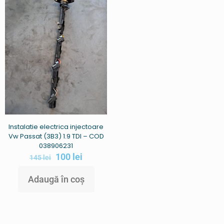
Instalatie electrica injectoare
Vw Passat (3B3) 1.9 TDI – COD
038906231
100
lei
145
lei
Adaugă în coș