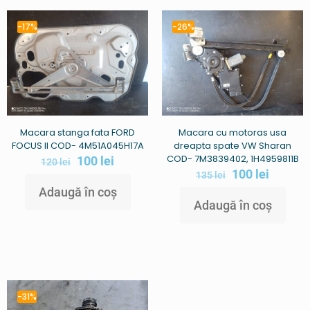
-17%
-26%
Macara stanga fata FORD
Macara cu motoras usa
FOCUS II COD- 4M51A045H17A
dreapta spate VW Sharan
COD- 7M3839402, 1H4959811B
100
lei
120
lei
100
lei
135
lei
Adaugă în coș
Adaugă în coș
-31%