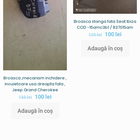
Broasca stanga fata Seat Ibiza
COD -15amc3b1 / 837015am
100
lei
125
lei
Adaugă în coș
Broasca ,mecanism inchidere ,
incuietoare usa dreapta fata ,
Jeep Grand Cherokee
100
lei
135
lei
Adaugă în coș