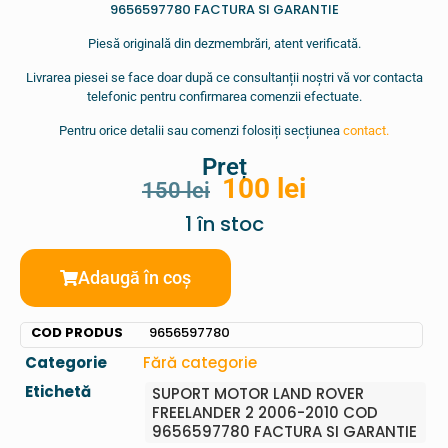
9656597780 FACTURA SI GARANTIE
Piesă originală din dezmembrări, atent verificată.
Livrarea piesei se face doar după ce consultanții noștri vă vor contacta
telefonic pentru confirmarea comenzii efectuate.
Pentru orice detalii sau comenzi folosiți secțiunea
contact.
Preț
100
lei
150
lei
1 în stoc
Adaugă în coș
COD PRODUS
9656597780
Categorie
Fără categorie
Etichetă
SUPORT MOTOR LAND ROVER
FREELANDER 2 2006-2010 COD
9656597780 FACTURA SI GARANTIE