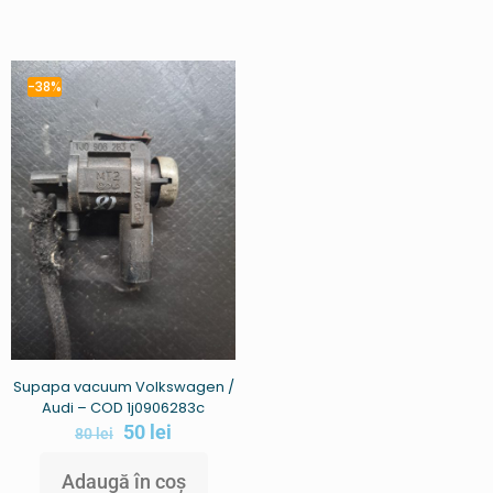
-38%
Supapa vacuum Volkswagen /
Audi – COD 1j0906283c
50
lei
80
lei
Adaugă în coș