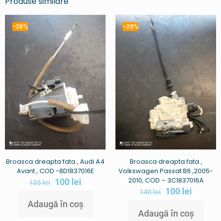
Produse similare
-26%
-29%
Broasca dreapta fata , Audi A4
Broasca dreapta fata ,
Avant , COD -8D1837016E
Volkswagen Passat B6 ,2005-
2010, COD – 3C1837016A
100
lei
135
lei
100
lei
140
lei
Adaugă în coș
Adaugă în coș