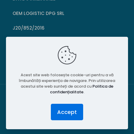
OEM LOGISTIC DPG SRL
J20/852/2016
CUI 36399469
Crișcior, Hunedoara
Acest site web folosește cookie-uri pentru a vă
îmbunătăți experiența de navigare. Prin utilizarea
acestui site web sunteți de acord cu
Politica de
confidențialitate
.
© 2026 PubliPiese24. Toate drepturile rezervate.
Accept
Website realizat de
MGT Studios