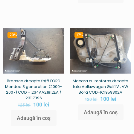
-20%
-17%
Broasca dreapta față FORD
Macara cu motoras dreapta
Mondeo 3 generation (2000-
fata Volkswagen Golf IV , VW
2007) COD – 2S4AA21812EA /
Bora COD-1C1959802A
23117396
100
lei
120
lei
100
lei
125
lei
Adaugă în coș
Adaugă în coș