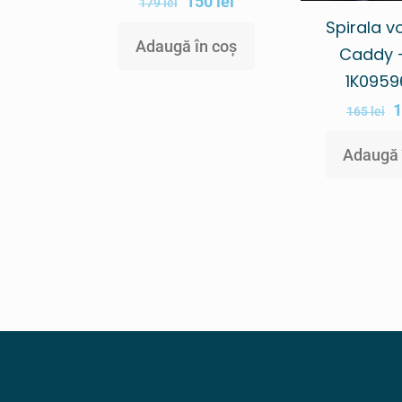
150
lei
179
lei
Spirala 
Adaugă în coș
Caddy 
1K095
165
lei
Adaugă 