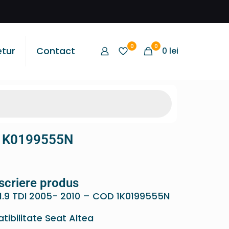
0
0
etur
Contact
0
lei
D 1K0199555N
scriere produs
 1.9 TDI 2005- 2010 – COD 1K0199555N
ibilitate Seat Altea