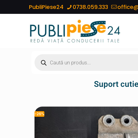
PubliPiese24
0738.059.333
office@
Suport cuti
-26%