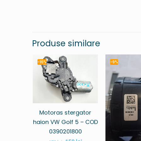
Produse similare
-16%
-9%
Motoras stergator
haion VW Golf 5 – COD
0390201800