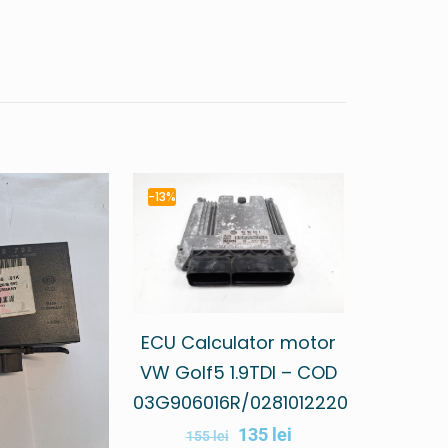
-13%
ECU Calculator motor
VW Golf5 1.9TDI – COD
03G906016R/0281012220
135
lei
155
lei