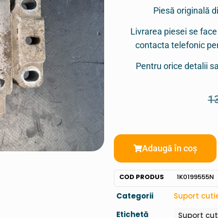
Piesă originală d
Livrarea piesei se face
contacta telefonic p
Pentru orice detalii 
1
Adaugă în coș
COD PRODUS
1K0199555N
Categorii
Suport cuti
Etichetă
Suport cut