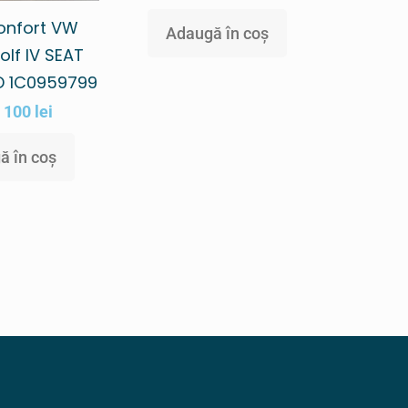
onfort VW
Adaugă în coș
olf IV SEAT
D 1C0959799
100
lei
ă în coș