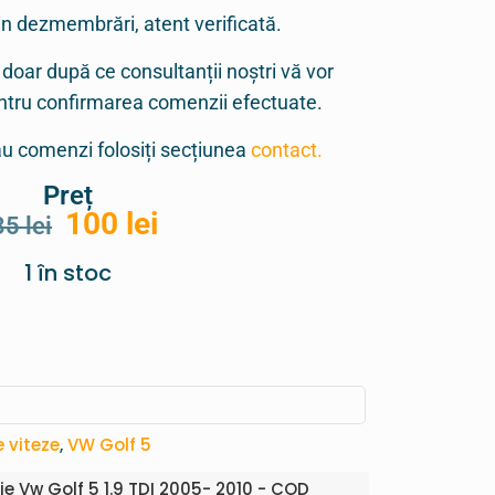
in dezmembrări, atent verificată.
 doar după ce consultanții noștri vă vor
entru confirmarea comenzii efectuate.
sau comenzi folosiți secțiunea
contact.
Preț
100
lei
35
lei
1 în stoc
e viteze
,
VW Golf 5
ie Vw Golf 5 1.9 TDI 2005- 2010 - COD