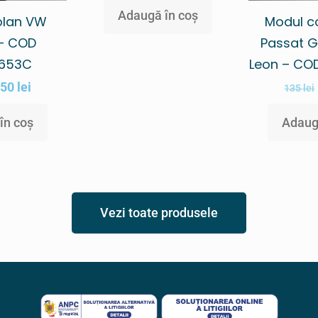
Adaugă în coș
volan VW
Modul c
– COD
Passat G
9653C
Leon – CO
150
lei
135
lei
în coș
Adaug
Vezi toate produsele