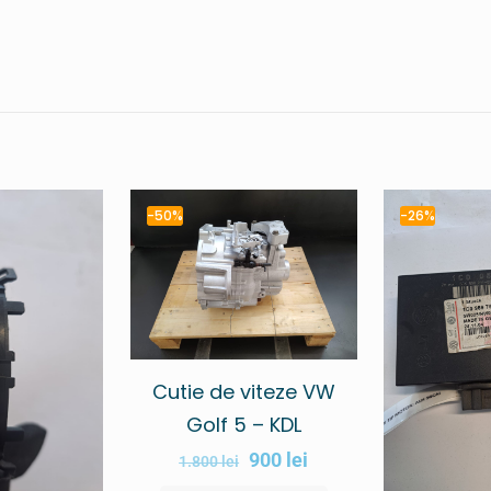
-50%
-26%
Cutie de viteze VW
Golf 5 – KDL
900
lei
1.800
lei