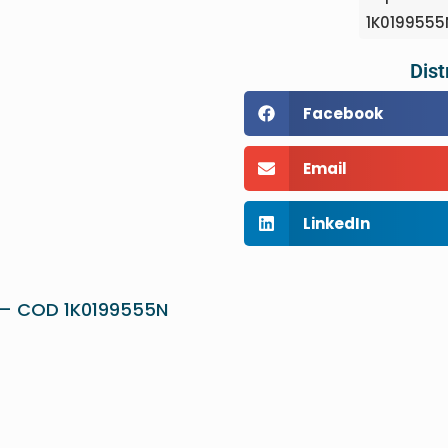
1K0199555
Dist
Facebook
Email
LinkedIn
0 – COD 1K0199555N