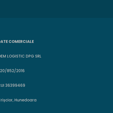
DATE COMERCIALE
EM LOGISTIC DPG SRL
J20/852/2016
CUI 36399469
rișcior, Hunedoara