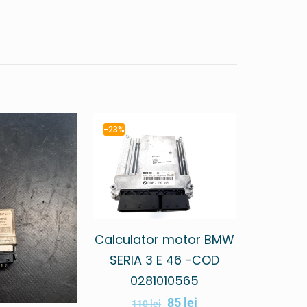
-23%
Calculator motor BMW
SERIA 3 E 46 -COD
0281010565
85
lei
110
lei