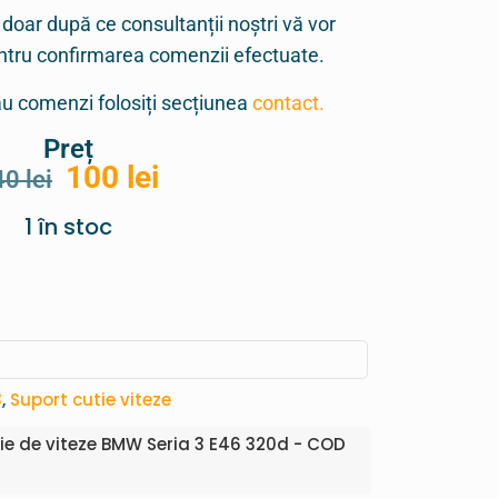
 doar după ce consultanții noștri vă vor
entru confirmarea comenzii efectuate.
sau comenzi folosiți secțiunea
contact.
Preț
100
lei
40
lei
1 în stoc
3
,
Suport cutie viteze
ie de viteze BMW Seria 3 E46 320d - COD