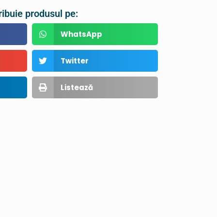
ribuie produsul pe:
WhatsApp
Twitter
Listează