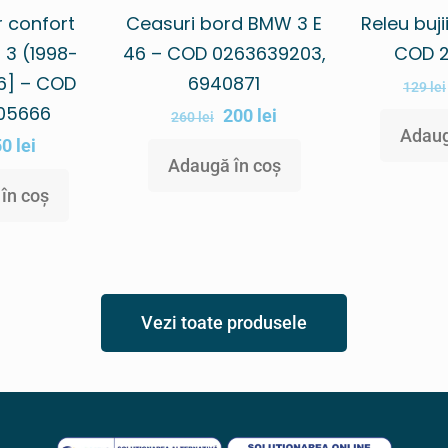
r confort
Ceasuri bord BMW 3 E
Releu buj
 3 (1998-
46 – COD 0263639203,
COD 
6] – COD
6940871
129
lei
05666
200
lei
260
lei
Adaug
50
lei
Adaugă în coș
în coș
Vezi toate produsele