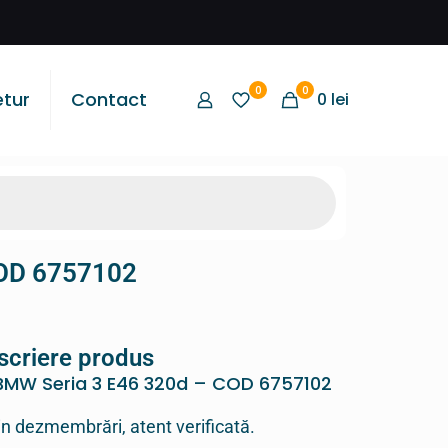
0
0
etur
Contact
0
lei
COD 6757102
scriere produs
 BMW Seria 3 E46 320d – COD 6757102
in dezmembrări, atent verificată.