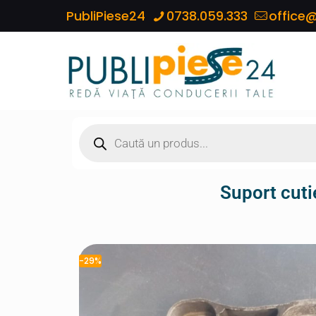
PubliPiese24
0738.059.333
office@
Suport cut
-29%