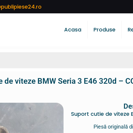
publipiese24.ro
Acasa
Produse
R
ie de viteze BMW Seria 3 E46 320d – 
De
Suport cutie de viteze
Piesă originală d