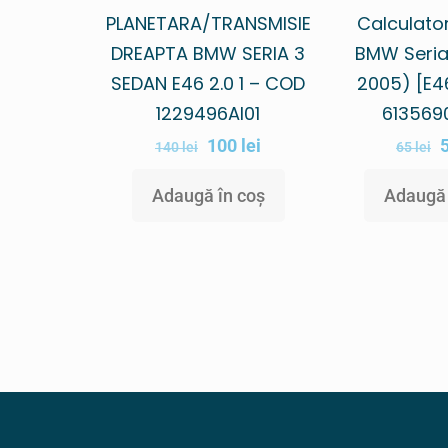
PLANETARA/TRANSMISIE
Calculato
DREAPTA BMW SERIA 3
BMW Seria
SEDAN E46 2.0 1 – COD
2005) [E4
1229496AI01
613569
100
lei
140
lei
65
lei
Adaugă în coș
Adaugă 