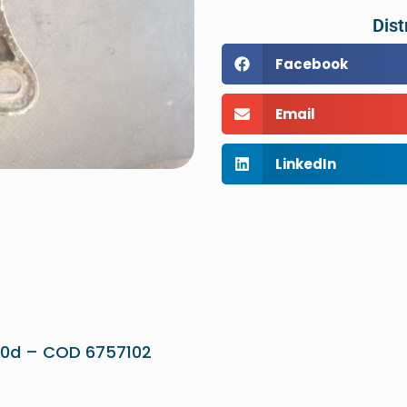
Dist
Facebook
Email
LinkedIn
320d – COD 6757102