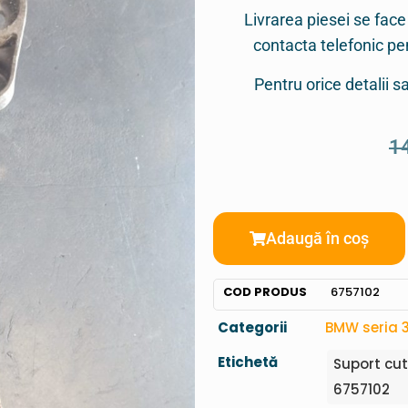
Livrarea piesei se face
contacta telefonic p
Pentru orice detalii 
1
Adaugă în coș
COD PRODUS
6757102
Categorii
BMW seria 
Etichetă
Suport cut
6757102