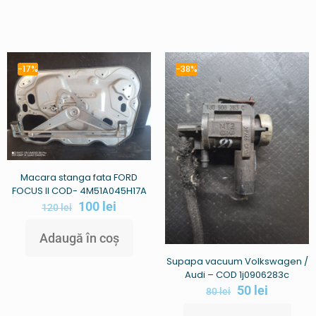
-17%
-38%
Macara stanga fata FORD
FOCUS II COD- 4M51A045H17A
100
lei
120
lei
Adaugă în coș
Supapa vacuum Volkswagen /
Audi – COD 1j0906283c
50
lei
80
lei