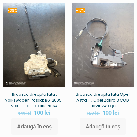
-29%
-17%
Broasca dreapta fata ,
Broasca dreapta fata Opel
Volkswagen Passat B6 ,2005-
Astra H , Opel Zafira B COD
2010, COD – 3C1837016A
-13210749 QG
100
lei
100
lei
140
lei
120
lei
Adaugă în coș
Adaugă în coș