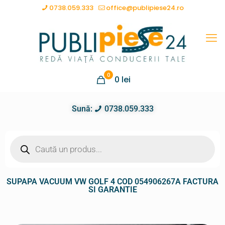
0738.059.333
office@publipiese24.ro
0
0
lei
Sună:
0738.059.333
SUPAPA VACUUM VW GOLF 4 COD 054906267A FACTURA
SI GARANTIE