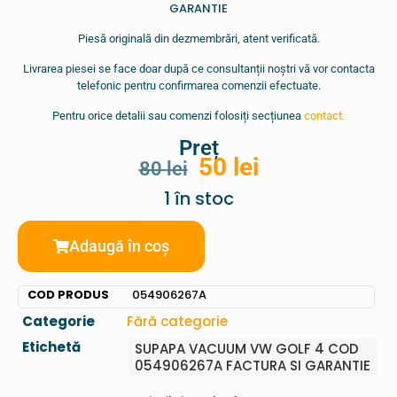
GARANTIE
Piesă originală din dezmembrări, atent verificată.
Livrarea piesei se face doar după ce consultanții noștri vă vor contacta
telefonic pentru confirmarea comenzii efectuate.
Pentru orice detalii sau comenzi folosiți secțiunea
contact.
Preț
50
lei
80
lei
1 în stoc
Adaugă în coș
COD PRODUS
054906267A
Categorie
Fără categorie
Etichetă
SUPAPA VACUUM VW GOLF 4 COD
054906267A FACTURA SI GARANTIE