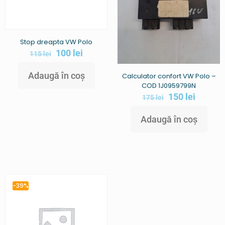
Stop dreapta VW Polo
100
lei
115
lei
Adaugă în coș
Calculator confort VW Polo –
COD 1J0959799N
150
lei
175
lei
Adaugă în coș
-39%