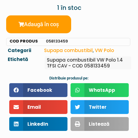
1 în stoc
Adaugă în coș
COD PRODUS
058133459
Categorii
Supapa combustibil
,
VW Polo
Etichetă
Supapa combustibil VW Polo 1.4
TFSI CAV - COD 058133459
Distribuie produsul pe:
Facebook
WhatsApp
Email
Twitter
LinkedIn
Listează