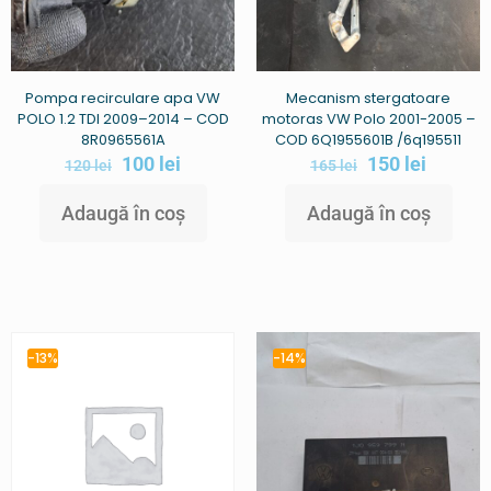
Pompa recirculare apa VW
Mecanism stergatoare
POLO 1.2 TDI 2009–2014 – COD
motoras VW Polo 2001-2005 –
8R0965561A
COD 6Q1955601B /6q195511
100
lei
150
lei
120
lei
165
lei
Adaugă în coș
Adaugă în coș
-13%
-14%