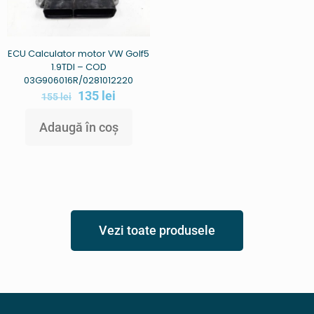
ECU Calculator motor VW Golf5
1.9TDI – COD
03G906016R/0281012220
135
lei
155
lei
Adaugă în coș
Vezi toate produsele