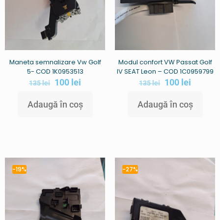
Maneta semnalizare Vw Golf
Modul confort VW Passat Golf
5- COD 1K0953513
IV SEAT Leon – COD 1C0959799
100
lei
100
lei
135
lei
135
lei
Adaugă în coș
Adaugă în coș
-19%
-27%