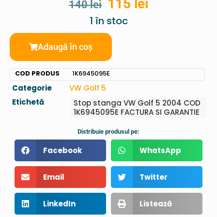
115
lei
140
lei
1 în stoc
Adaugă în coș
COD PRODUS
1K6945095E
Categorie
VW Golf 5
Etichetă
Stop stanga VW Golf 5 2004 COD
1K6945095E FACTURA SI GARANTIE
Distribuie produsul pe:
Facebook
WhatsApp
Email
Twitter
LinkedIn
Listează