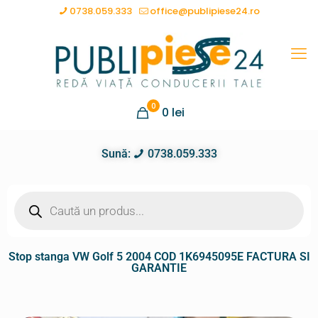
0738.059.333
office@publipiese24.ro
0
0
lei
Sună:
0738.059.333
Stop stanga VW Golf 5 2004 COD 1K6945095E FACTURA SI
GARANTIE