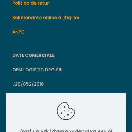
Politica de retur
Soluționarea online a litigiilor
ANPC
DATE COMERCIALE
OEM LOGISTIC DPG SRL
J20/852/2016
CUI 36399469
Crișcior, Hunedoara
Acest site web folosește cookie-uri pentru a vă