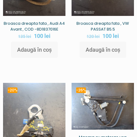
Broasca dreapta fata , Audi A4
Broasca dreapta fata , VW
Avant , COD -8D1837016E
PASSAT B5.5
100
lei
100
lei
135
lei
120
lei
Adaugă în coș
Adaugă în coș
-20%
-26%