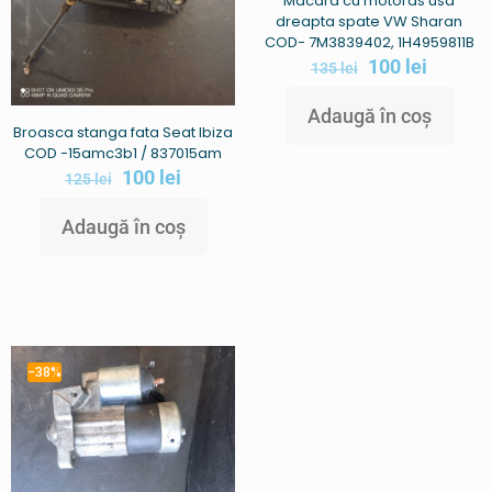
Macara cu motoras usa
dreapta spate VW Sharan
COD- 7M3839402, 1H4959811B
100
lei
135
lei
Adaugă în coș
Broasca stanga fata Seat Ibiza
COD -15amc3b1 / 837015am
100
lei
125
lei
Adaugă în coș
-38%