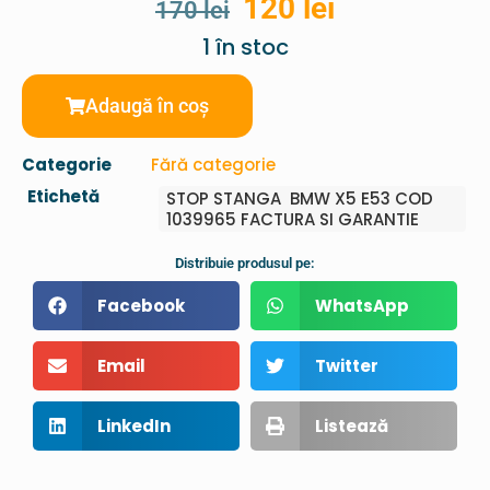
120
lei
170
lei
1 în stoc
Adaugă în coș
Categorie
Fără categorie
Etichetă
STOP STANGA BMW X5 E53 COD
1039965 FACTURA SI GARANTIE
Distribuie produsul pe:
Facebook
WhatsApp
Email
Twitter
LinkedIn
Listează