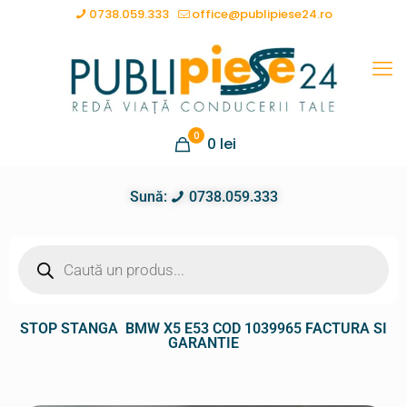
0738.059.333
office@publipiese24.ro
0
0
lei
Sună:
0738.059.333
STOP STANGA BMW X5 E53 COD 1039965 FACTURA SI
GARANTIE