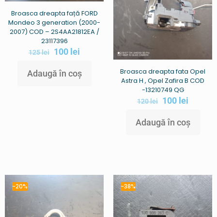
Broasca dreapta față FORD
Mondeo 3 generation (2000-
2007) COD – 2S4AA21812EA /
23117396
100
lei
125
lei
Broasca dreapta fata Opel
Adaugă în coș
Astra H , Opel Zafira B COD
-13210749 QG
100
lei
120
lei
Adaugă în coș
-20%
-38%