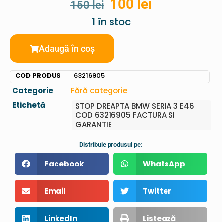
100
lei
150
lei
1 în stoc
Adaugă în coș
COD PRODUS
63216905
Categorie
Fără categorie
Etichetă
STOP DREAPTA BMW SERIA 3 E46
COD 63216905 FACTURA SI
GARANTIE
Distribuie produsul pe:
Facebook
WhatsApp
Email
Twitter
LinkedIn
Listează