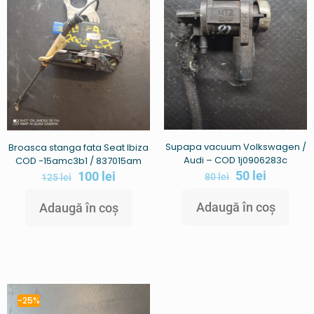
Supapa vacuum Volkswagen /
Broasca stanga fata Seat Ibiza
Audi – COD 1j0906283c
COD -15amc3b1 / 837015am
50
lei
100
lei
80
lei
125
lei
Adaugă în coș
Adaugă în coș
-25%