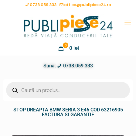
0738.059.333
office@publipiese24.ro
0
0
lei
Sună:
0738.059.333
STOP DREAPTA BMW SERIA 3 E46 COD 63216905
FACTURA SI GARANTIE