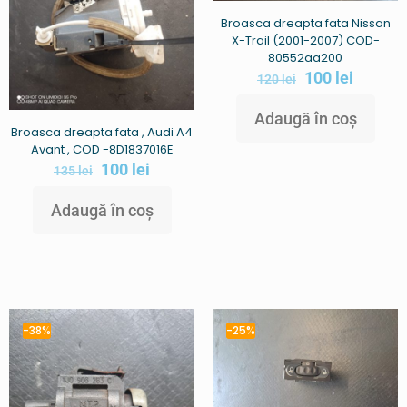
Broasca dreapta fata Nissan
X-Trail (2001-2007) COD-
80552aa200
100
lei
120
lei
Adaugă în coș
Broasca dreapta fata , Audi A4
Avant , COD -8D1837016E
100
lei
135
lei
Adaugă în coș
-38%
-25%