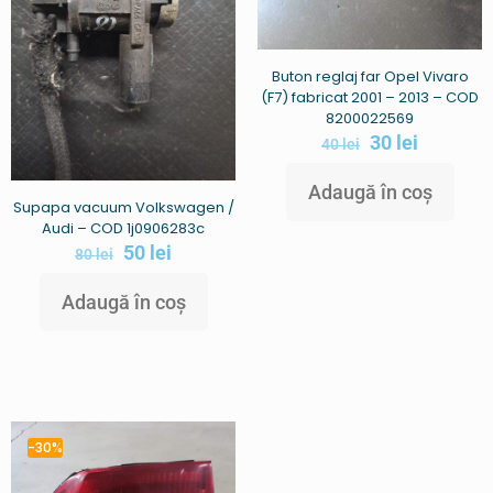
Buton reglaj far Opel Vivaro
(F7) fabricat 2001 – 2013 – COD
8200022569
30
lei
40
lei
Adaugă în coș
Supapa vacuum Volkswagen /
Audi – COD 1j0906283c
50
lei
80
lei
Adaugă în coș
-30%