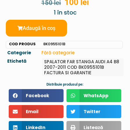
100
lei
150
lei
1 în stoc
Adaugă în coș
COD PRODUS
8K0955101B
Categorie
Fără categorie
Etichetă
SPALATOR FAR STANGA AUDI A4 B8
2007-2011 COD 8K0955101B
FACTURA SI GARANTIE
Distribuie produsul pe:
Facebook
WhatsApp
Email
Twitter
LinkedIn
Listează