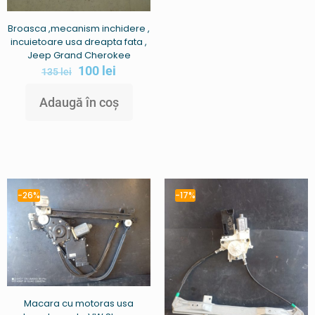
Broasca ,mecanism inchidere ,
incuietoare usa dreapta fata ,
Jeep Grand Cherokee
100
lei
135
lei
Adaugă în coș
-26%
-17%
Macara cu motoras usa