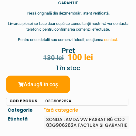
GARANTIE
Piesă originală din dezmembrări, atent verificată.
Livrarea piesei se face doar după ce consultanții noștri vă vor contacta
telefonic pentru confirmarea comenzii efectuate.
Pentru orice detalii sau comenzi folosiți secțiunea
contact.
Preț
100
lei
130
lei
1 în stoc
Adaugă în coș
COD PRODUS
03G906262A
Categorie
Fără categorie
Etichetă
SONDA LAMDA VW PASSAT B6 COD
03G906262A FACTURA SI GARANTIE