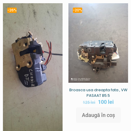
-26%
-20%
Broasca usa dreapta fata , VW
PASAAT B5.5
100
lei
125
lei
Adaugă în coș