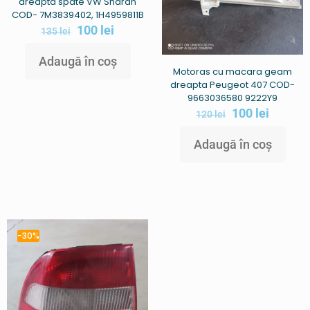
dreapta spate VW Sharan
COD- 7M3839402, 1H4959811B
100
lei
135
lei
Adaugă în coș
Motoras cu macara geam
dreapta Peugeot 407 COD-
9663036580 9222Y9
100
lei
120
lei
Adaugă în coș
-30%