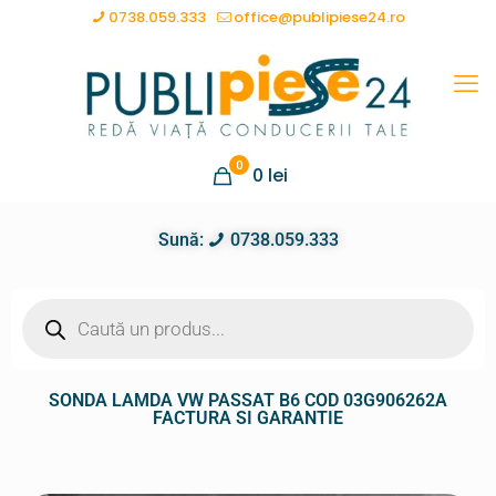
0738.059.333
office@publipiese24.ro
0
0
lei
Sună:
0738.059.333
SONDA LAMDA VW PASSAT B6 COD 03G906262A
FACTURA SI GARANTIE