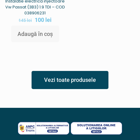
Instalatie electrica injectoare
Vw Passat (3B3) 1.9 TDI – COD
038906231
100
lei
145
lei
Adaugă în coș
Vezi toate produsele