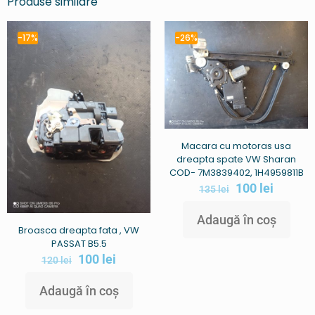
Produse similare
-17%
-26%
Macara cu motoras usa
dreapta spate VW Sharan
COD- 7M3839402, 1H4959811B
100
lei
135
lei
Adaugă în coș
Broasca dreapta fata , VW
PASSAT B5.5
100
lei
120
lei
Adaugă în coș