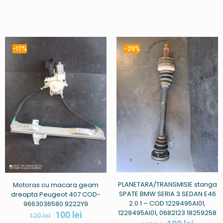
-17%
-29%
PLANETARA/TRANSMISIE stanga
Motoras cu macara geam
SPATE BMW SERIA 3 SEDAN E46
dreapta Peugeot 407 COD-
2.0 1 – COD 1229495AI01,
9663036580 9222Y9
1229495AI01, 0682123 18259258
100
lei
120
lei