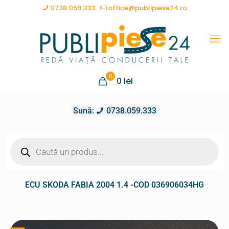
0738.059.333
office@publipiese24.ro
0
0
lei
Sună:
0738.059.333
ECU SKODA FABIA 2004 1.4 -COD 036906034HG