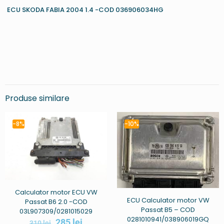
ECU SKODA FABIA 2004 1.4 -COD 036906034HG
Produse similare
-8%
-10%
Calculator motor ECU VW
ECU Calculator motor VW
Passat B6 2.0 -COD
Passat B5 – COD
03L907309/0281015029
0281010941/038906019GQ
285
lei
310
lei