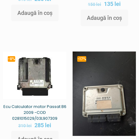
135
lei
150
lei
Adaugă în coș
Adaugă în coș
-8%
-17%
Ecu Calculator motor Passat B6
2009 -COD
0281015029/03L907309
285
lei
310
lei