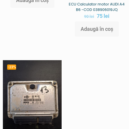
Adaugă în coș
ECU Calculator motor AUDI A4
B6 -COD 038906019JQ
75
lei
90
lei
Adaugă în coș
-23%