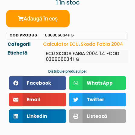
1 în stoc
Adaugă în coș
COD PRODUS
036906034HG
Categorii
Calculator ECU
,
Skoda Fabia 2004
Etichetă
ECU SKODA FABIA 2004 1.4 -COD
036906034HG
Distribuie produsul pe:
Facebook
WhatsApp
Email
Twitter
LinkedIn
Listează