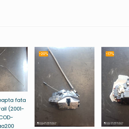
-20%
-17%
eapta fata
ail (2001-
 COD-
aa200