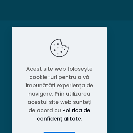
MAGAZIN
Politica de confidențialitate
Acest site web folosește
cookie-uri pentru a vă
Contact OEM LOGISTIC DPG
îmbunătăți experiența de
navigare. Prin utilizarea
acestui site web sunteți
de acord cu
Politica de
confidențialitate
.