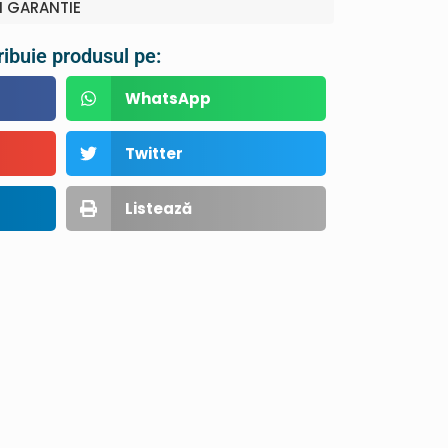
I GARANTIE
ribuie produsul pe:
WhatsApp
Twitter
Listează