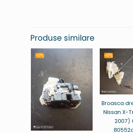
Produse similare
-17%
-17%
Broasca dr
Nissan X-Tr
2007)
80552