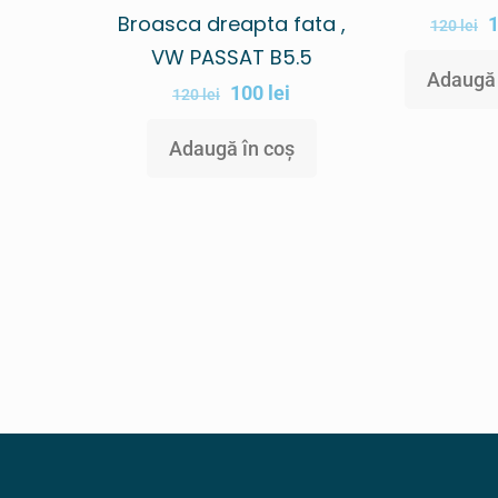
Broasca dreapta fata ,
120
lei
VW PASSAT B5.5
Adaugă 
100
lei
120
lei
Adaugă în coș