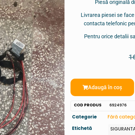
Piesă originală d
Livrarea piesei se face
contacta telefonic p
Pentru orice detalii 
1
Adaugă în coș
COD PRODUS
6924976
Categorie
Fără catego
Etichetă
SIGURANTA