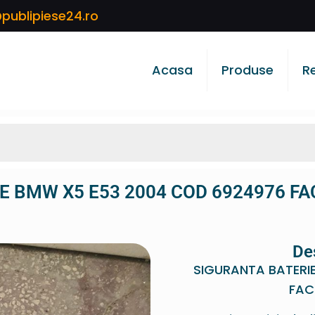
publipiese24.ro
Acasa
Produse
R
E BMW X5 E53 2004 COD 6924976 FA
De
SIGURANTA BATERI
FAC