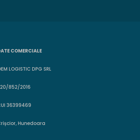
DATE COMERCIALE
EM LOGISTIC DPG SRL
J20/852/2016
CUI 36399469
rișcior, Hunedoara