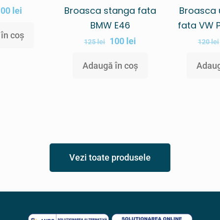
Broasca stanga fata
Broasca 
100
lei
BMW E46
fata VW 
în coș
100
lei
125
lei
120
lei
Adaugă în coș
Adaug
Vezi toate produsele