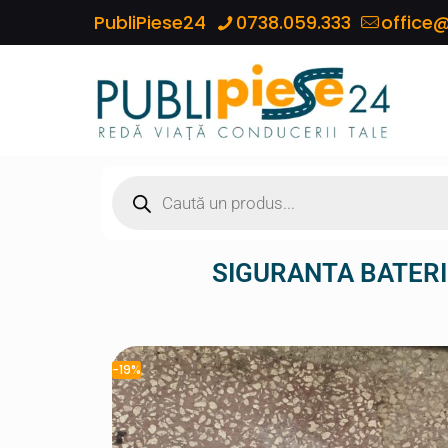
PubliPiese24
0738.059.333
office@
SIGURANTA BATERI
-19%