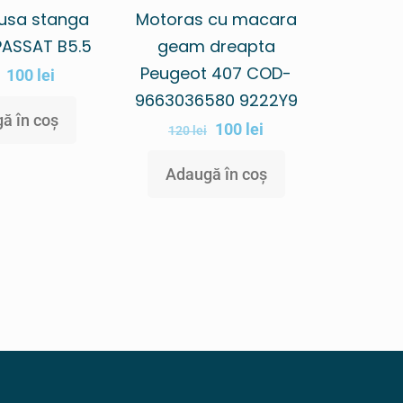
usa stanga
Motoras cu macara
PASSAT B5.5
geam dreapta
Peugeot 407 COD-
100
lei
9663036580 9222Y9
ă în coș
100
lei
120
lei
Adaugă în coș