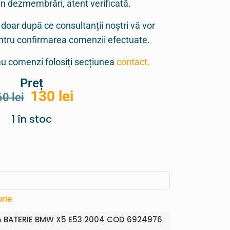
in dezmembrări, atent verificată.
 doar după ce consultanții noștri vă vor
entru confirmarea comenzii efectuate.
sau comenzi folosiți secțiunea
contact.
Preț
130
lei
60
lei
1 în stoc
rie
 BATERIE BMW X5 E53 2004 COD 6924976