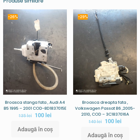
Produse similare
-26%
-29%
Broasca stanga fata , Audi A4
Broasca dreapta fata ,
B5 1995 – 2001 COD-8D1837015E
Volkswagen Passat B6 ,2005-
2010, COD – 3C1837016A
100
lei
135
lei
100
lei
140
lei
Adaugă în coș
Adaugă în coș