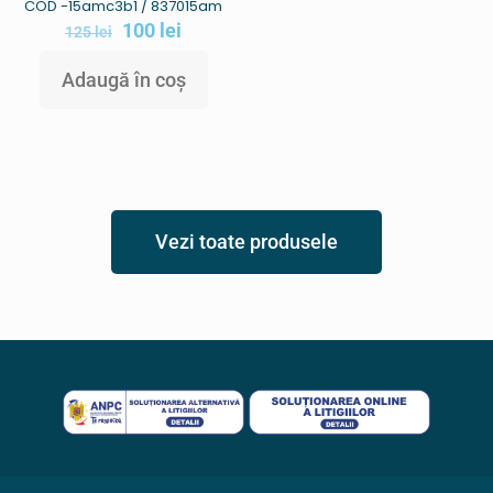
COD -15amc3b1 / 837015am
100
lei
125
lei
Adaugă în coș
Vezi toate produsele