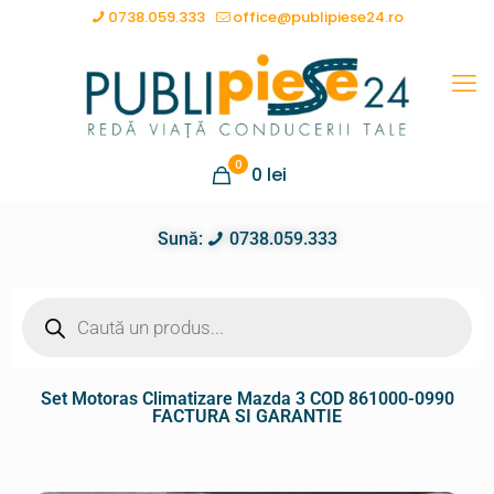
0738.059.333
office@publipiese24.ro
0
0
lei
Sună:
0738.059.333
Set Motoras Climatizare Mazda 3 COD 861000-0990
FACTURA SI GARANTIE