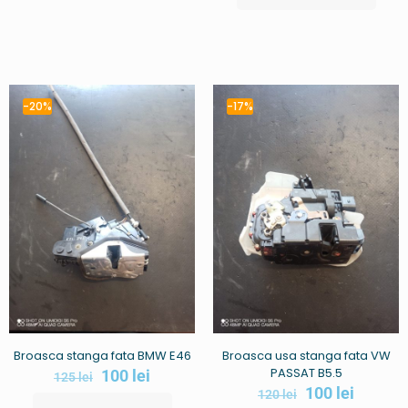
-20%
-17%
Broasca stanga fata BMW E46
Broasca usa stanga fata VW
PASSAT B5.5
100
lei
125
lei
100
lei
120
lei