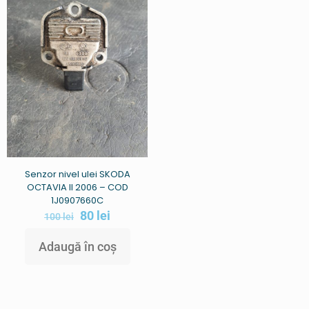
Senzor nivel ulei SKODA
OCTAVIA II 2006 – COD
1J0907660C
80
lei
100
lei
Adaugă în coș