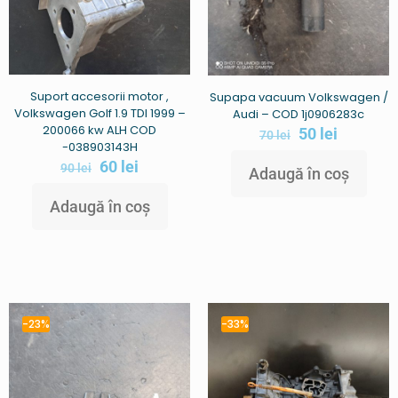
Suport accesorii motor ,
Supapa vacuum Volkswagen /
Volkswagen Golf 1.9 TDI 1999 –
Audi – COD 1j0906283c
200066 kw ALH COD
50
lei
70
lei
-038903143H
60
lei
90
lei
Adaugă în coș
Adaugă în coș
-23%
-33%