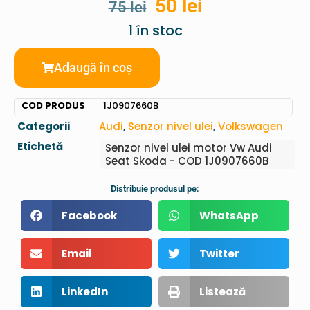
50
lei
75
lei
1 în stoc
Adaugă în coș
COD PRODUS
1J0907660B
Categorii
Audi
,
Senzor nivel ulei
,
Volkswagen
Etichetă
Senzor nivel ulei motor Vw Audi
Seat Skoda - COD 1J0907660B
Distribuie produsul pe:
Facebook
WhatsApp
Email
Twitter
LinkedIn
Listează