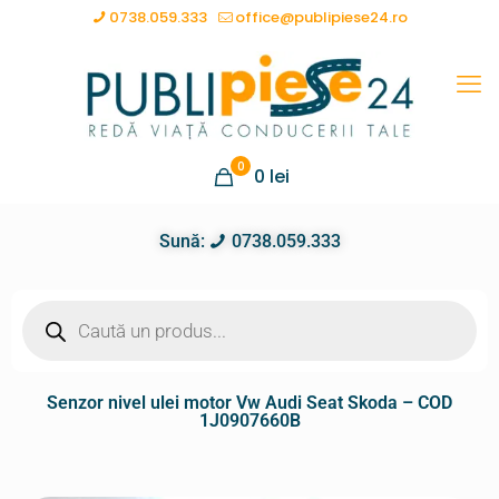
0738.059.333
office@publipiese24.ro
0
0
lei
Sună:
0738.059.333
Senzor nivel ulei motor Vw Audi Seat Skoda – COD
1J0907660B