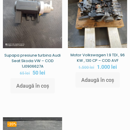
Motor Volkswagen 1.9 TDI , 96
Supapa presiune turbina Audi
KW , 130 CP – COD AVF
Seat Skoda VW – COD
1J0906627A
1.000
lei
1.500
lei
50
lei
65
lei
Adaugă în coș
Adaugă în coș
-20%