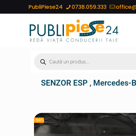
PubliPiese24
0738.059.333
office@
SENZOR ESP , Mercedes-B
-50%