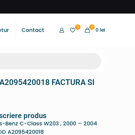
0
0
etur
Contact
0
lei
D A2095420018 FACTURA SI
scriere produs
s-Benz C-Class W203 , 2000 – 2004
D A2095420018