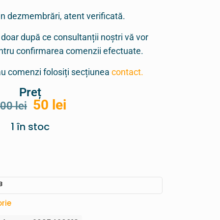
in dezmembrări, atent verificată.
 doar după ce consultanții noștri vă vor
entru confirmarea comenzii efectuate.
sau comenzi folosiți secțiunea
contact.
Preț
50
lei
100
lei
1 în stoc
8
rie