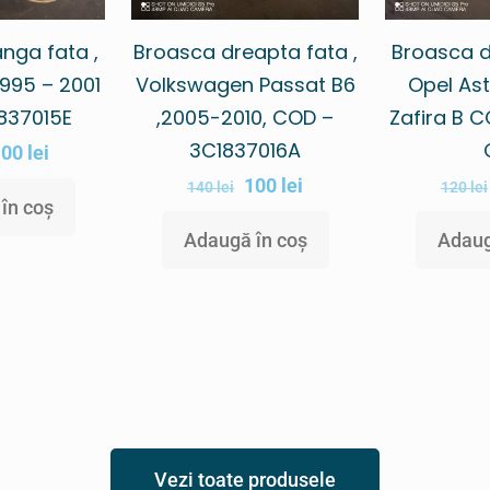
nga fata ,
Broasca dreapta fata ,
Broasca d
1995 – 2001
Volkswagen Passat B6
Opel Ast
837015E
,2005-2010, COD –
Zafira B 
3C1837016A
100
lei
100
lei
140
lei
120
lei
în coș
Adaugă în coș
Adaug
Vezi toate produsele