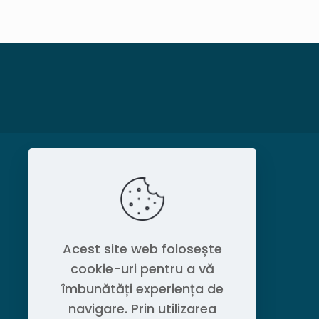
MAGAZIN
Politica de confidențialitate
Acest site web folosește
cookie-uri pentru a vă
Contact OEM LOGISTIC DPG
îmbunătăți experiența de
navigare. Prin utilizarea