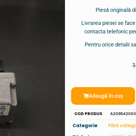
Piesă originală d
Livrarea piesei se face
contacta telefonic p
Pentru orice detalii 
Adaugă în coș
COD PRODUS
A209542001
Categorie
Fără catego