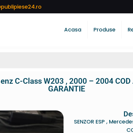
publipiese24.ro
Acasa
Produse
R
enz C-Class W203 , 2000 – 2004 CO
GARANTIE
De
SENZOR ESP , Mercede
CO