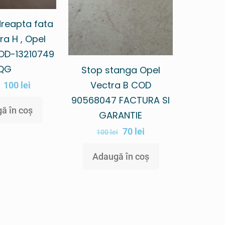
reapta fata
ra H , Opel
COD-13210749
QG
Stop stanga Opel
Vectra B COD
100
lei
90568047 FACTURA SI
ă în coș
GARANTIE
70
lei
100
lei
Adaugă în coș