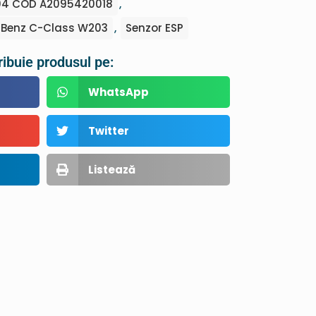
04 COD A2095420018
,
Benz C-Class W203
,
Senzor ESP
ribuie produsul pe:
WhatsApp
Twitter
Listează