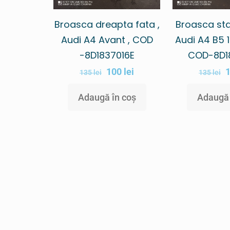
Broasca dreapta fata ,
Broasca sta
Audi A4 Avant , COD
Audi A4 B5 
-8D1837016E
COD-8D1
100
lei
135
lei
135
lei
Adaugă în coș
Adaugă 