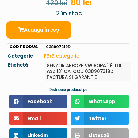
80
lei
120
lei
2 în stoc
Adaugă în coș
COD PRODUS
038907319D
Categorie
Fără categorie
Etichetă
SENZOR ARBORE VW BORA 1.9 TDI
ASZ 131 CAI COD 038907319D
FACTURA SI GARANTIE
Distribuie produsul pe:
Facebook
WhatsApp
Email
Twitter
LinkedIn
Listează