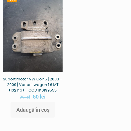
Suport motor VW Golf 5 [2003 –
2009] Variant wagon 1.6 MT
(102 hp) – COD 1K0199555
50
lei
79
lei
Adaugă în coș