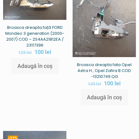
Broasca dreapta față FORD
Mondeo 3 generation (2000-
2007) COD – 2S4AA21812EA /
23117396
100
lei
125
lei
Broasca dreapta fata Opel
Adaugă în coș
Astra H , Opel Zafira B COD
-13210749 QG
100
lei
120
lei
Adaugă în coș
-37%