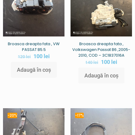
Broasca dreapta fata , VW
Broasca dreapta fata ,
PASSAT B5.5
Volkswagen Passat B6 ,2005-
2010, COD – 3C1837016A
100
lei
120
lei
100
lei
140
lei
Adaugă în coș
Adaugă în coș
-20%
-17%