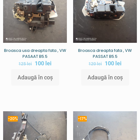
Broasca usa dreapta fata , VW
Broasca dreapta fata , VW
PASAAT B5.5
PASSAT B5.5
100
lei
100
lei
125
lei
120
lei
Adaugă în coș
Adaugă în coș
-20%
-17%