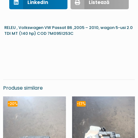
LinkedIn
Listează
RELEU , Volkswagen VW Passat B6 ,2005 – 2010, wagon 5-usi 2.0
TDI MT (140 hp) COD 7M0951253C
Produse similare
-20%
-17%