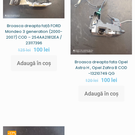
Broasca dreapta față FORD
Mondeo 3 generation (2000-
2007) COD – 2S4AA21812EA /
23117396
100
lei
125
lei
Broasca dreapta fata Opel
Adaugă în coș
Astra H , Opel Zafira B COD
-13210749 QG
100
lei
120
lei
Adaugă în coș
-17%