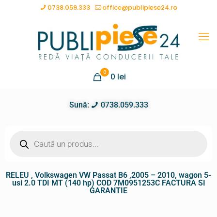
0738.059.333
office@publipiese24.ro
0
0
lei
Sună:
0738.059.333
RELEU , Volkswagen VW Passat B6 ,2005 – 2010, wagon 5-
usi 2.0 TDI MT (140 hp) COD 7M0951253C FACTURA SI
GARANTIE