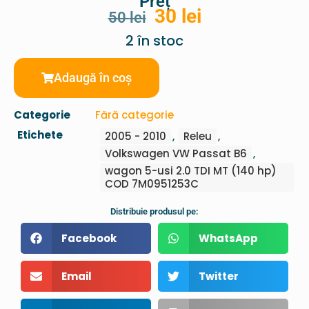
Preț
30
lei
50
lei
2 în stoc
Adaugă în coș
Categorie
Fără categorie
Etichete
2005 - 2010
,
Releu
,
Volkswagen VW Passat B6
,
wagon 5-usi 2.0 TDI MT (140 hp)
COD 7M0951253C
Distribuie produsul pe:
Facebook
WhatsApp
Email
Twitter