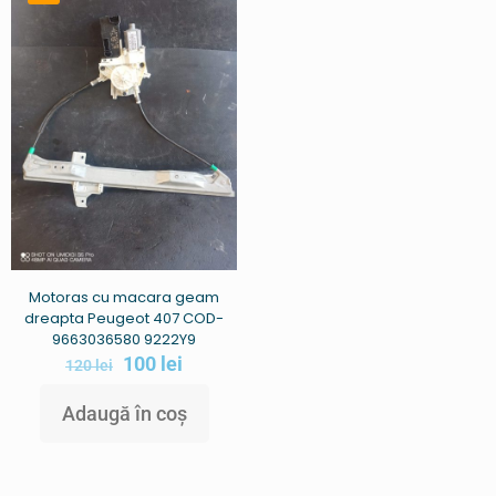
Motoras cu macara geam
dreapta Peugeot 407 COD-
9663036580 9222Y9
100
lei
120
lei
Adaugă în coș