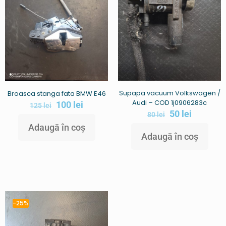
Supapa vacuum Volkswagen /
Broasca stanga fata BMW E46
Audi – COD 1j0906283c
100
lei
125
lei
50
lei
80
lei
Adaugă în coș
Adaugă în coș
-25%