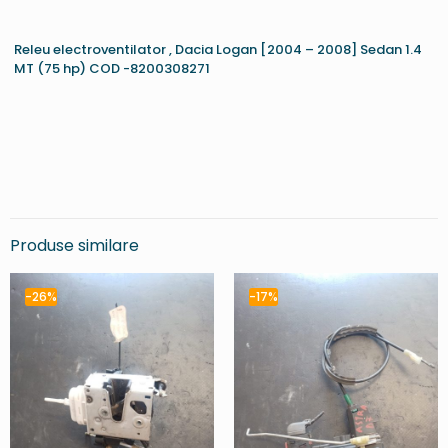
Releu electroventilator , Dacia Logan [2004 – 2008] Sedan 1.4
MT (75 hp) COD -8200308271
Produse similare
-26%
-17%