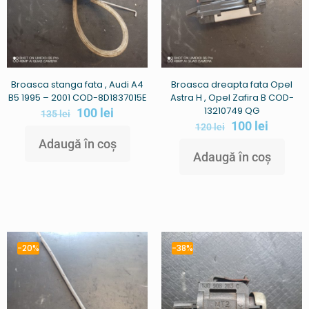
Broasca stanga fata , Audi A4
Broasca dreapta fata Opel
B5 1995 – 2001 COD-8D1837015E
Astra H , Opel Zafira B COD-
13210749 QG
100
lei
135
lei
100
lei
120
lei
Adaugă în coș
Adaugă în coș
-20%
-38%