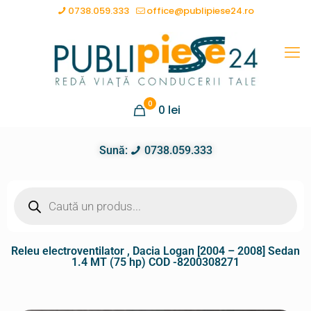
0738.059.333
office@publipiese24.ro
0
0
lei
Sună:
0738.059.333
Releu electroventilator , Dacia Logan [2004 – 2008] Sedan
1.4 MT (75 hp) COD -8200308271