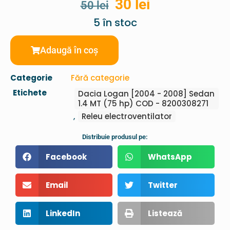
30
lei
50
lei
5 în stoc
Adaugă în coș
Categorie
Fără categorie
Etichete
Dacia Logan [2004 - 2008] Sedan
1.4 MT (75 hp) COD - 8200308271
,
Releu electroventilator
Distribuie produsul pe:
Facebook
WhatsApp
Email
Twitter
LinkedIn
Listează