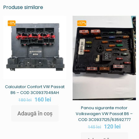
Produse similare
-11%
-17%
Calculator Confort VW Passat
B6 – COD 3C0937049AH
160
lei
180
lei
Panou sigurante motor
Adaugă în coș
Volkswagen VW Passat B6 –
COD 3C0937125/63592777
120
lei
145
lei