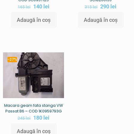
140
lei
290
lei
165
lei
315
lei
Adaugă în coș
Adaugă în coș
-27%
Macara geam fata stanga VW
Passat B6 – COD 1K0959793G
180
lei
245
lei
Adaugă în coș