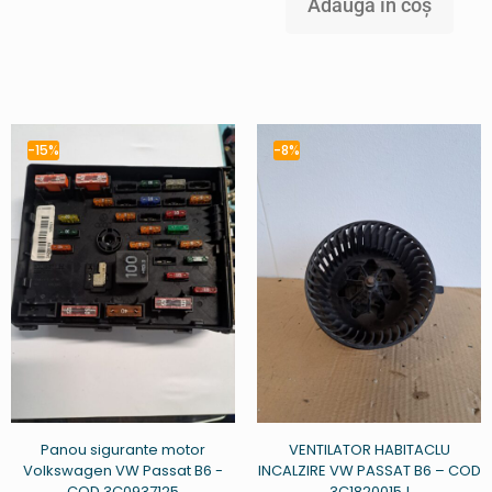
Adaugă în coș
-15%
-8%
Panou sigurante motor
VENTILATOR HABITACLU
Volkswagen VW Passat B6 -
INCALZIRE VW PASSAT B6 – COD
COD 3C0937125
3C1820015J