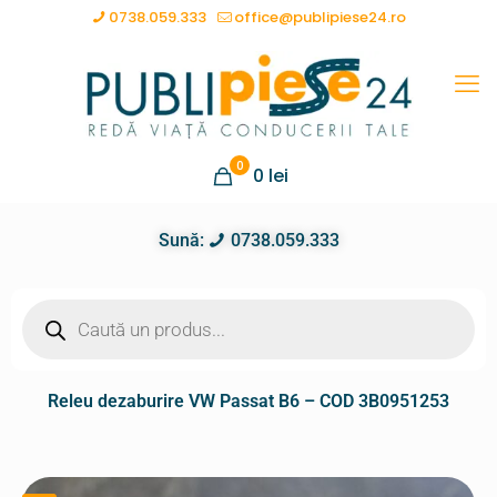
0738.059.333
office@publipiese24.ro
0
0
lei
Sună:
0738.059.333
Releu dezaburire VW Passat B6 – COD 3B0951253