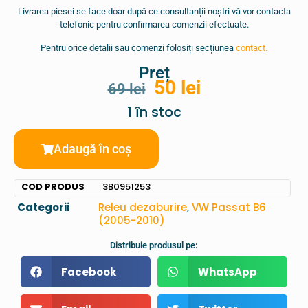
Livrarea piesei se face doar după ce consultanții noștri vă vor contacta
telefonic pentru confirmarea comenzii efectuate.
Pentru orice detalii sau comenzi folosiți secțiunea
contact.
Preț
50
lei
69
lei
1 în stoc
Adaugă în coș
COD PRODUS
3B0951253
Categorii
Releu dezaburire
,
VW Passat B6
(2005-2010)
Distribuie produsul pe:
Facebook
WhatsApp