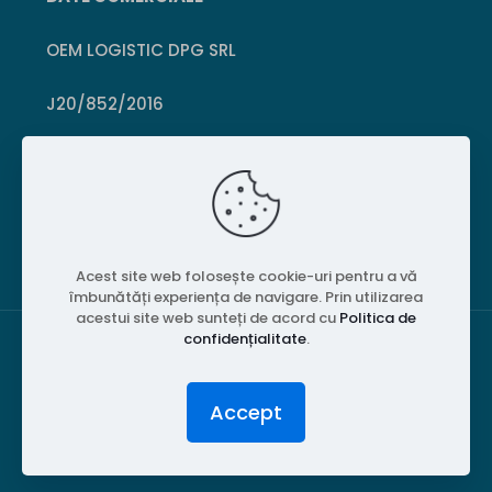
OEM LOGISTIC DPG SRL
J20/852/2016
CUI 36399469
Crișcior, Hunedoara
Acest site web folosește cookie-uri pentru a vă
îmbunătăți experiența de navigare. Prin utilizarea
acestui site web sunteți de acord cu
Politica de
confidențialitate
.
© 2026 PubliPiese24. Toate drepturile rezervate.
Accept
Website realizat de
MGT Studios