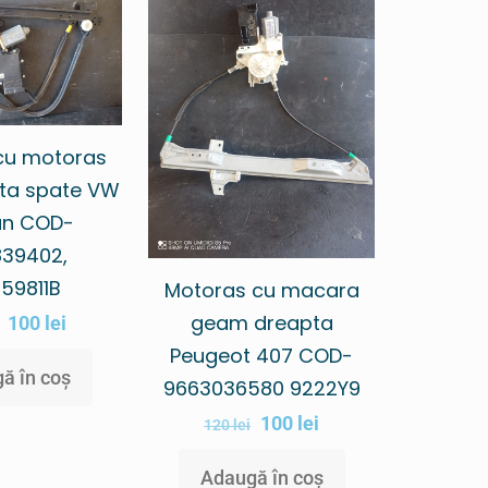
cu motoras
ta spate VW
an COD-
39402,
59811B
Motoras cu macara
geam dreapta
100
lei
Peugeot 407 COD-
ă în coș
9663036580 9222Y9
100
lei
120
lei
Adaugă în coș