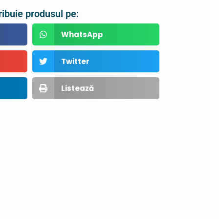
ribuie produsul pe:
WhatsApp
Twitter
Listează