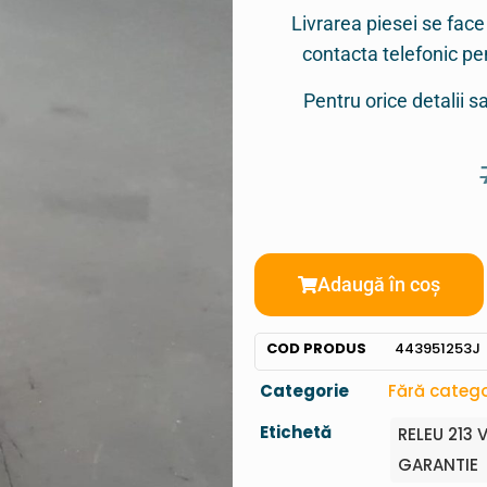
Livrarea piesei se face
contacta telefonic p
Pentru orice detalii 
Adaugă în coș
COD PRODUS
443951253J
Categorie
Fără catego
Etichetă
RELEU 213
GARANTIE