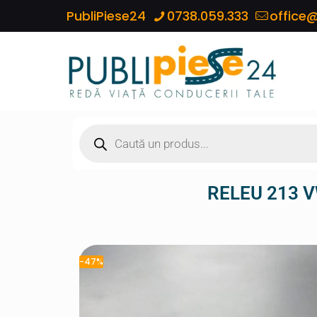
PubliPiese24
0738.059.333
office@
RELEU 213 V
-47%