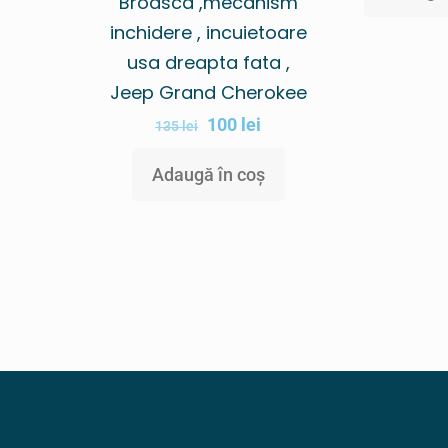
Broasca ,mecanism
inchidere , incuietoare
usa dreapta fata ,
Jeep Grand Cherokee
100
lei
135
lei
Adaugă în coș