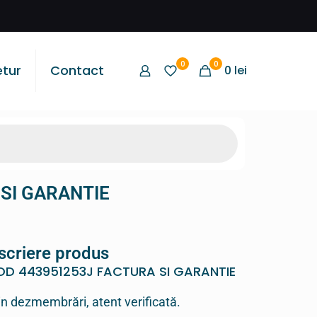
0
0
etur
Contact
0 lei
 SI GARANTIE
scriere produs
COD 443951253J FACTURA SI GARANTIE
in dezmembrări, atent verificată.