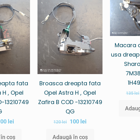
Macara 
usa dreap
Shar
7M38
1H49
eapta fata
Broasca dreapta fata
 H , Opel
Opel Astra H , Opel
135
lei
D-13210749
Zafira B COD -13210749
Adaug
G
QG
100
lei
100
lei
120
lei
în coș
Adaugă în coș