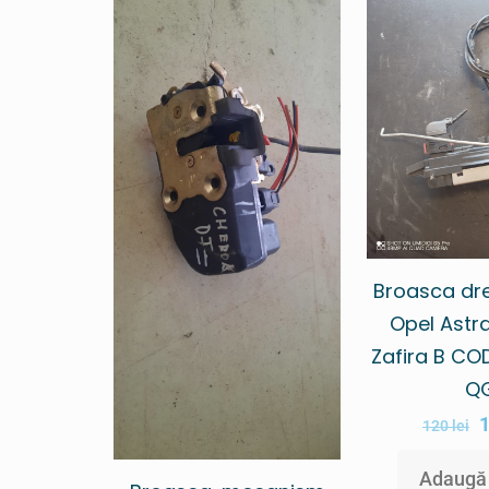
Broasca dr
Opel Astra
Zafira B CO
Q
120
lei
Adaugă 