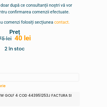
 doar după ce consultanții noștri vă vor
entru confirmarea comenzii efectuate.
sau comenzi folosiți secțiunea
contact.
Preț
40
lei
75
lei
2 în stoc
rie
 VW GOLF 4 COD 443951253J FACTURA SI