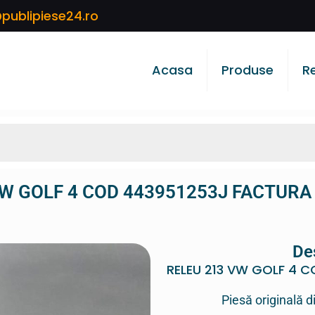
publipiese24.ro
Acasa
Produse
R
W GOLF 4 COD 443951253J FACTURA
De
RELEU 213 VW GOLF 4 
Piesă originală d