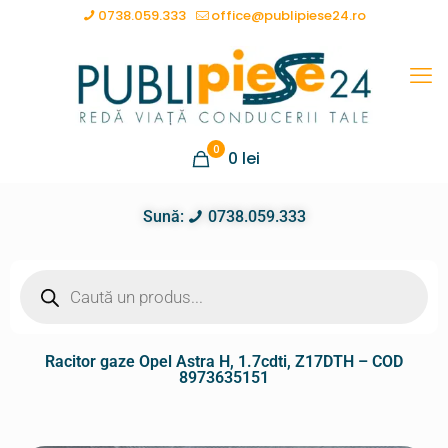
0738.059.333
office@publipiese24.ro
0
0
lei
Sună:
0738.059.333
Racitor gaze Opel Astra H, 1.7cdti, Z17DTH – COD
8973635151