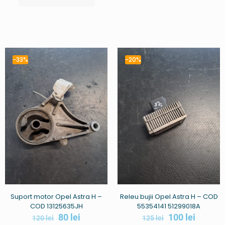
-33%
-20%
Suport motor Opel Astra H –
Releu bujii Opel Astra H – COD
COD 13125635JH
55354141 51299018A
80
lei
100
lei
120
lei
125
lei