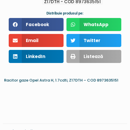
Z17DTH - COD 8973635151
Distribuie produsul pe:
Facebook
WhatsApp
Email
Twitter
LinkedIn
Listează
Racitor gaze Opel Astra H, 1.7cdti, Z17DTH – COD 8973635151