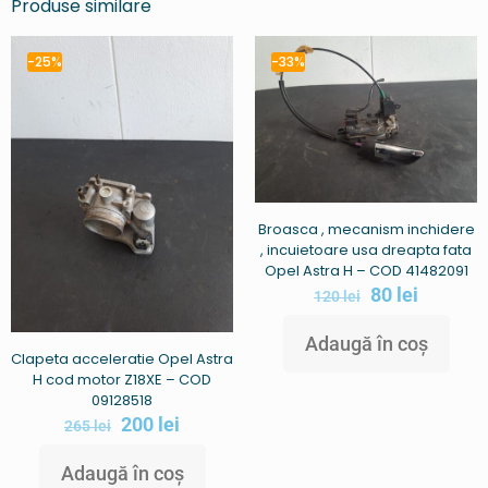
Produse similare
-25%
-33%
Broasca , mecanism inchidere
, incuietoare usa dreapta fata
Opel Astra H – COD 41482091
80
lei
120
lei
Adaugă în coș
Clapeta acceleratie Opel Astra
H cod motor Z18XE – COD
09128518
200
lei
265
lei
Adaugă în coș