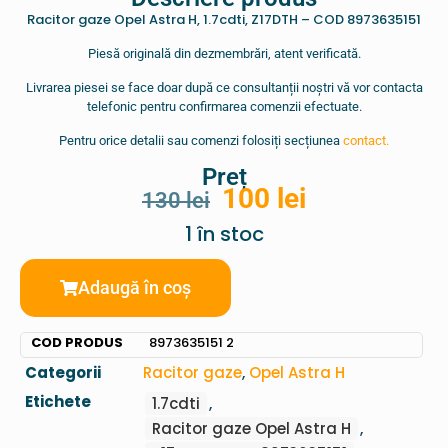
Racitor gaze Opel Astra H, 1.7cdti, Z17DTH – COD 8973635151
Piesă originală din dezmembrări, atent verificată.
Livrarea piesei se face doar după ce consultanții noștri vă vor contacta
telefonic pentru confirmarea comenzii efectuate.
Pentru orice detalii sau comenzi folosiți secțiunea
contact.
Preț
100
lei
130
lei
1 în stoc
Adaugă în coș
COD PRODUS
8973635151 2
Categorii
Racitor gaze
,
Opel Astra H
Etichete
1.7cdti
,
Racitor gaze Opel Astra H
,