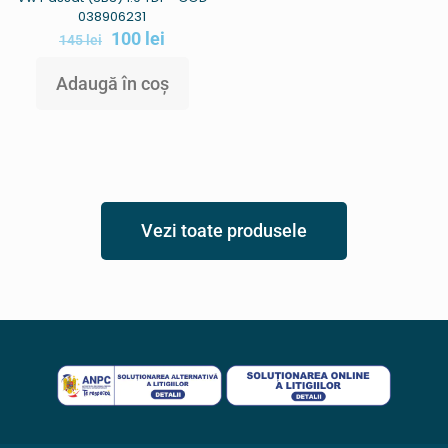
038906231
100
lei
145
lei
Adaugă în coș
Vezi toate produsele