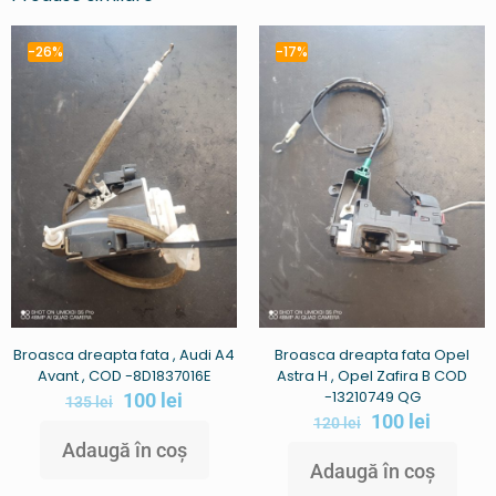
-26%
-17%
Broasca dreapta fata , Audi A4
Broasca dreapta fata Opel
Avant , COD -8D1837016E
Astra H , Opel Zafira B COD
-13210749 QG
100
lei
135
lei
100
lei
120
lei
Adaugă în coș
Adaugă în coș