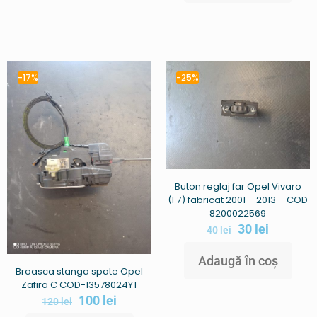
-17%
-25%
Buton reglaj far Opel Vivaro
(F7) fabricat 2001 – 2013 – COD
8200022569
30
lei
40
lei
Adaugă în coș
Broasca stanga spate Opel
Zafira C COD-13578024YT
100
lei
120
lei