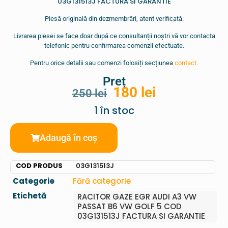
03G131513J FACTURA SI GARANTIE
Piesă originală din dezmembrări, atent verificată.
Livrarea piesei se face doar după ce consultanții noștri vă vor contacta
telefonic pentru confirmarea comenzii efectuate.
Pentru orice detalii sau comenzi folosiți secțiunea
contact.
Preț
180
lei
250
lei
1 în stoc
Adaugă în coș
COD PRODUS
03G131513J
Categorie
Fără categorie
Etichetă
RACITOR GAZE EGR AUDI A3 VW
PASSAT B6 VW GOLF 5 COD
03G131513J FACTURA SI GARANTIE