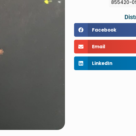
855420-09
Dist
Facebook
Email
LinkedIn