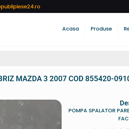
publipiese24.ro
Acasa
Produse
R
RIZ MAZDA 3 2007 COD 855420-0910
De
POMPA SPALATOR PARB
FAC