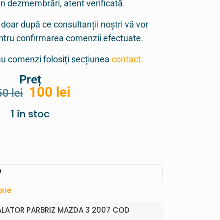
in dezmembrări, atent verificată.
 doar după ce consultanții noștri vă vor
entru confirmarea comenzii efectuate.
sau comenzi folosiți secțiunea
contact.
Preț
100
lei
50
lei
1 în stoc
0
rie
LATOR PARBRIZ MAZDA 3 2007 COD