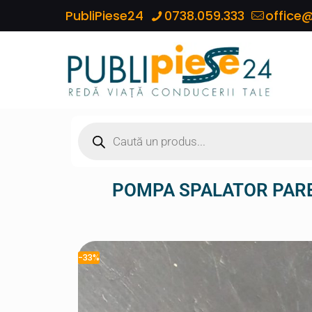
PubliPiese24
0738.059.333
office@
POMPA SPALATOR PARB
-33%