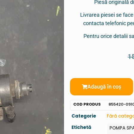
Piesă originală d
Livrarea piesei se face
contacta telefonic p
Pentru orice detalii 
1
Adaugă în coș
COD PRODUS
855420-091
Categorie
Fără catego
Etichetă
POMPA SPA