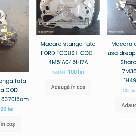
Macara stanga fata
Macara 
FORD FOCUS II COD-
usa dreap
4M51A045H17A
Shar
7M38
100
lei
120
lei
1H49
anga fata
Adaugă în coș
iza COD
135
lei
/ 837015am
Adaug
100
lei
în coș