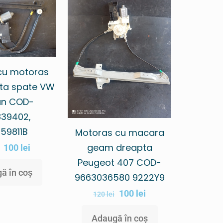
cu motoras
ta spate VW
an COD-
39402,
59811B
Motoras cu macara
geam dreapta
100
lei
Peugeot 407 COD-
ă în coș
9663036580 9222Y9
100
lei
120
lei
Adaugă în coș