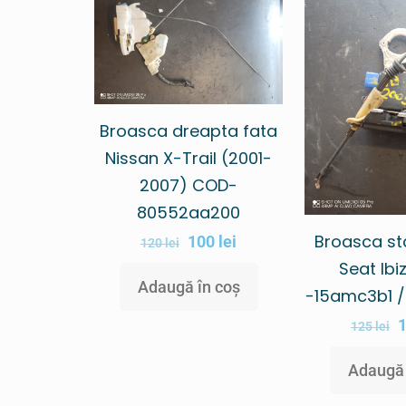
Broasca dreapta fata
Nissan X-Trail (2001-
2007) COD-
80552aa200
Broasca st
100
lei
120
lei
Seat Ib
Adaugă în coș
-15amc3b1 
125
lei
Adaugă 