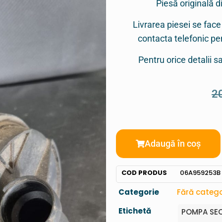
Piesă originală d
Livrarea piesei se face
contacta telefonic p
Pentru orice detalii 
2
Adaugă în coș
COD PRODUS
06A959253B
Categorie
Fără catego
Etichetă
POMPA SEC