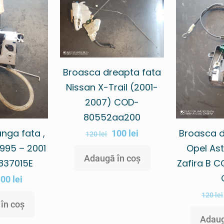
Broasca dreapta fata
Nissan X-Trail (2001-
2007) COD-
80552aa200
nga fata ,
Broasca d
100
lei
120
lei
1995 – 2001
Opel Ast
Adaugă în coș
837015E
Zafira B C
100
lei
120
lei
în coș
Adaug