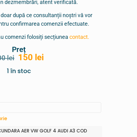
in dezmembrări, atent verificată.
 doar după ce consultanții noștri vă vor
entru confirmarea comenzii efectuate.
sau comenzi folosiți secțiunea
contact.
Preț
150
lei
00
lei
1 în stoc
rie
UNDARA AER VW GOLF 4 AUDI A3 COD