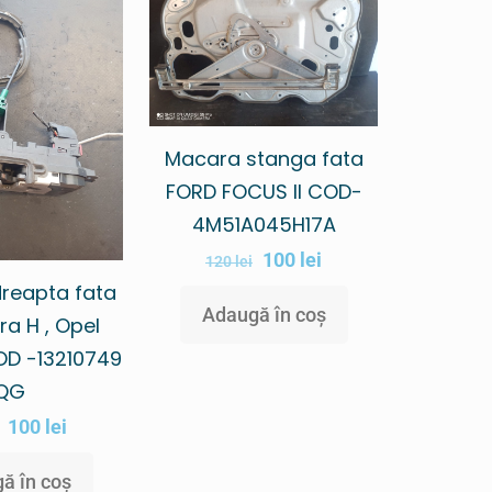
Macara stanga fata
FORD FOCUS II COD-
4M51A045H17A
100
lei
120
lei
reapta fata
Adaugă în coș
ra H , Opel
OD -13210749
QG
100
lei
ă în coș