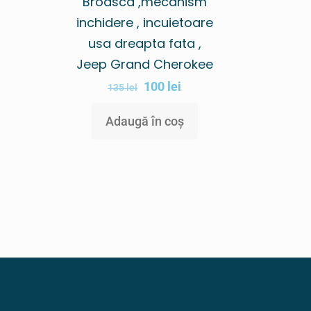
Broasca ,mecanism
inchidere , incuietoare
usa dreapta fata ,
Jeep Grand Cherokee
100
lei
135
lei
Adaugă în coș