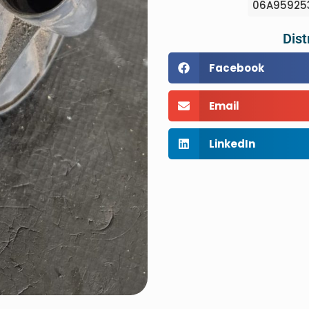
06A959253
Dist
Facebook
Email
LinkedIn