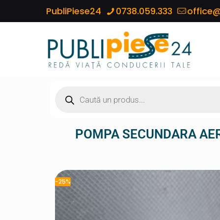
PubliPiese24
0738.059.333
office@
POMPA SECUNDARA AER 
-25%