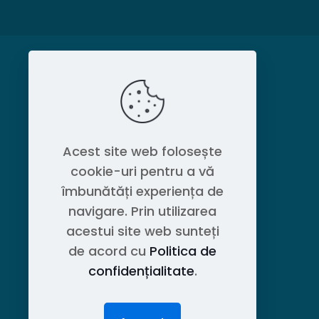
MAGAZIN
Politica de confidențialitate
Acest site web folosește
cookie-uri pentru a vă
Contact OEM LOGISTIC DPG
îmbunătăți experiența de
navigare. Prin utilizarea
acestui site web sunteți
de acord cu
Politica de
confidențialitate
.