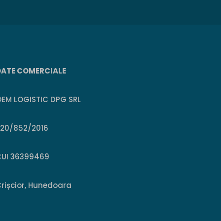
DATE COMERCIALE
EM LOGISTIC DPG SRL
J20/852/2016
CUI 36399469
rișcior, Hunedoara