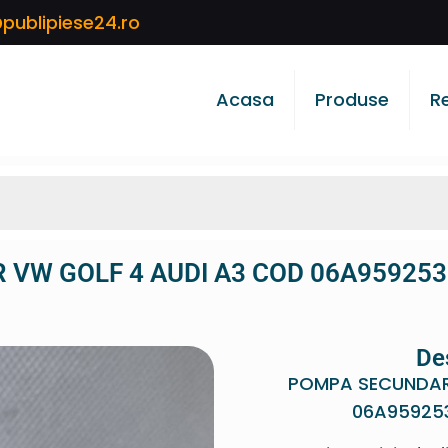
publipiese24.ro
Acasa
Produse
R
VW GOLF 4 AUDI A3 COD 06A959253
De
POMPA SECUNDAR
06A959253