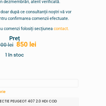
in dezmembrări, atent verificată.
 doar după ce consultanții noștri vă vor
entru confirmarea comenzii efectuate.
sau comenzi folosiți secțiunea
contact.
Preț
850
lei
000
lei
1 în stoc
rie
ECTIE PEUGEOT 407 2.0 HDI COD