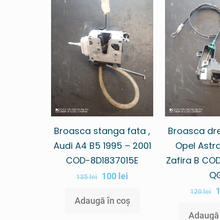
Broasca stanga fata ,
Broasca dr
Audi A4 B5 1995 – 2001
Opel Astra
COD-8D1837015E
Zafira B CO
Q
100
lei
135
lei
120
lei
Adaugă în coș
Adaugă 