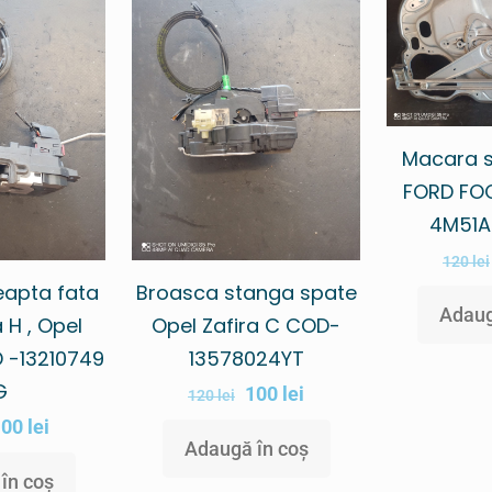
Macara s
FORD FOC
4M51A
120
lei
eapta fata
Broasca stanga spate
Adaug
 H , Opel
Opel Zafira C COD-
D -13210749
13578024YT
G
100
lei
120
lei
100
lei
Adaugă în coș
în coș