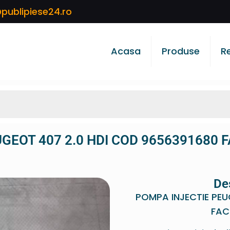
publipiese24.ro
Acasa
Produse
R
GEOT 407 2.0 HDI COD 9656391680 
De
POMPA INJECTIE PEU
FAC