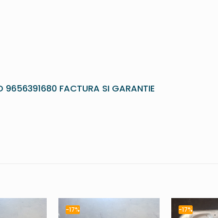
D 9656391680 FACTURA SI GARANTIE
-17%
-17%