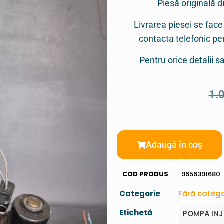
Piesă originală d
Livrarea piesei se face
contacta telefonic p
Pentru orice detalii 
1.
Adaugă în coș
COD PRODUS
9656391680
Categorie
Fără catego
Etichetă
POMPA INJ