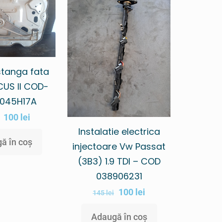
tanga fata
US II COD-
045H17A
100
lei
Instalatie electrica
ă în coș
injectoare Vw Passat
(3B3) 1.9 TDI – COD
038906231
100
lei
145
lei
Adaugă în coș