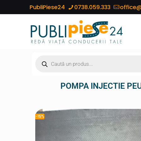
PubliPiese24
0738.059.333
office@
POMPA INJECTIE PEU
-15%