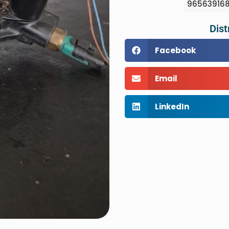
965639168
Dist
Facebook
Email
LinkedIn