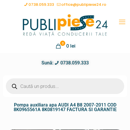
0738.059.333
office@publipiese24.ro
0
0
lei
Sună:
0738.059.333
Pompa auxiliara apa AUDI A4 B8 2007-2011 COD
8K0965561A 8K0819147 FACTURA SI GARANTIE