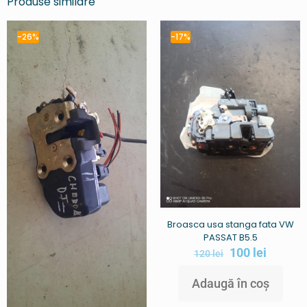
Produse similare
-26%
-17%
Broasca usa stanga fata VW
PASSAT B5.5
100
lei
120
lei
Adaugă în coș