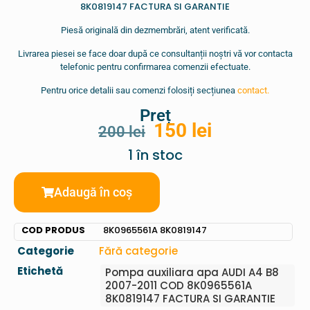
8K0819147 FACTURA SI GARANTIE
Piesă originală din dezmembrări, atent verificată.
Livrarea piesei se face doar după ce consultanții noștri vă vor contacta
telefonic pentru confirmarea comenzii efectuate.
Pentru orice detalii sau comenzi folosiți secțiunea
contact.
Preț
150
lei
200
lei
1 în stoc
Adaugă în coș
COD PRODUS
8K0965561A 8K0819147
Categorie
Fără categorie
Etichetă
Pompa auxiliara apa AUDI A4 B8
2007-2011 COD 8K0965561A
8K0819147 FACTURA SI GARANTIE