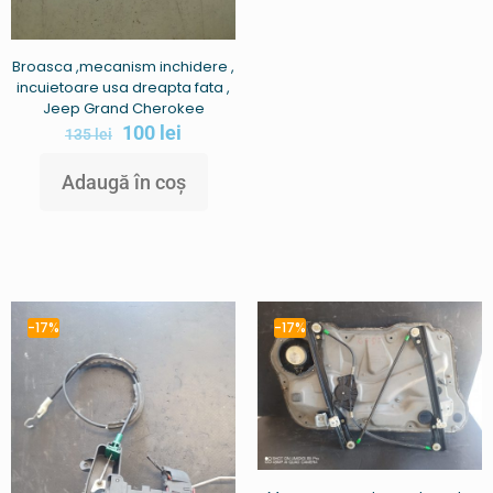
Broasca ,mecanism inchidere ,
incuietoare usa dreapta fata ,
Jeep Grand Cherokee
100
lei
135
lei
Adaugă în coș
-17%
-17%