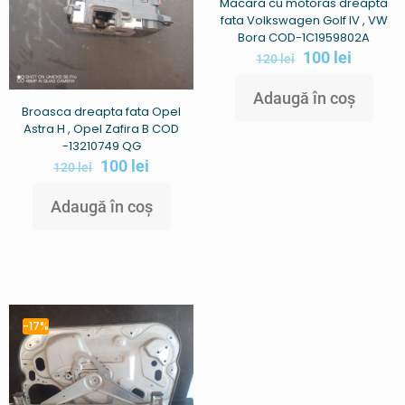
Macara cu motoras dreapta
fata Volkswagen Golf IV , VW
Bora COD-1C1959802A
100
lei
120
lei
Adaugă în coș
Broasca dreapta fata Opel
Astra H , Opel Zafira B COD
-13210749 QG
100
lei
120
lei
Adaugă în coș
-17%