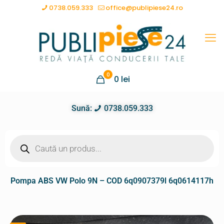
0738.059.333
office@publipiese24.ro
0
0
lei
Sună:
0738.059.333
Pompa ABS VW Polo 9N – COD 6q0907379l 6q0614117h