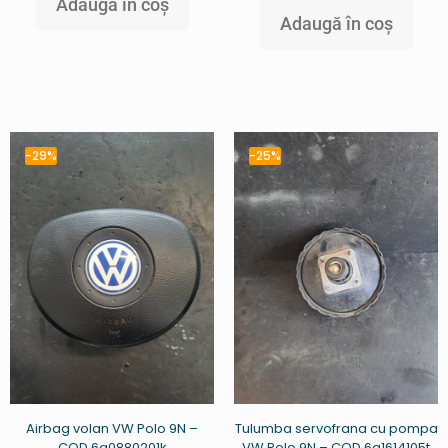
Adaugă în coș
Adaugă în coș
-29%
-25%
Airbag volan VW Polo 9N –
Tulumba servofrana cu pompa
COD 6q0880201k
VW Polo 9N – COD 6q1614105t