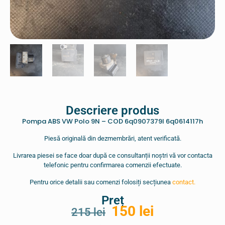
Descriere produs
Pompa ABS VW Polo 9N – COD 6q0907379l 6q0614117h
Piesă originală din dezmembrări, atent verificată.
Livrarea piesei se face doar după ce consultanții noștri vă vor contacta
telefonic pentru confirmarea comenzii efectuate.
Pentru orice detalii sau comenzi folosiți secțiunea
contact.
Preț
150
lei
215
lei