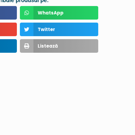
ribuie produsul pe:
WhatsApp
Twitter
Listează