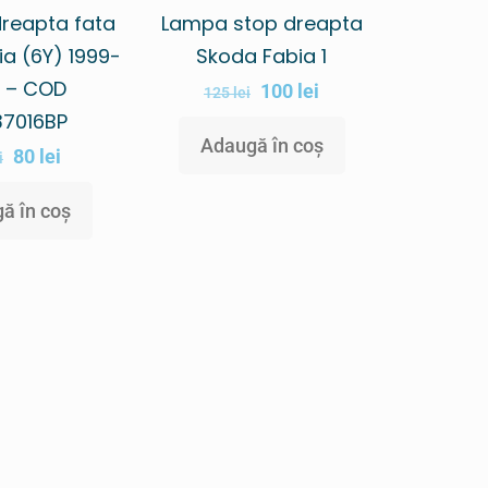
reapta fata
Lampa stop dreapta
a (6Y) 1999-
Skoda Fabia 1
 – COD
100
lei
125
lei
37016BP
Adaugă în coș
80
lei
i
ă în coș