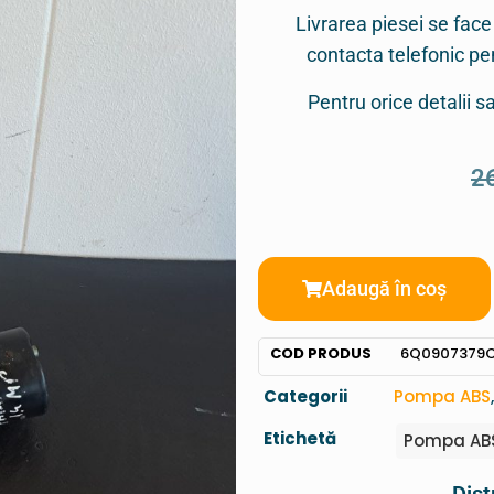
Livrarea piesei se face
contacta telefonic p
Pentru orice detalii 
2
Adaugă în coș
COD PRODUS
6Q0907379C
Categorii
Pompa ABS
Etichetă
Pompa ABS