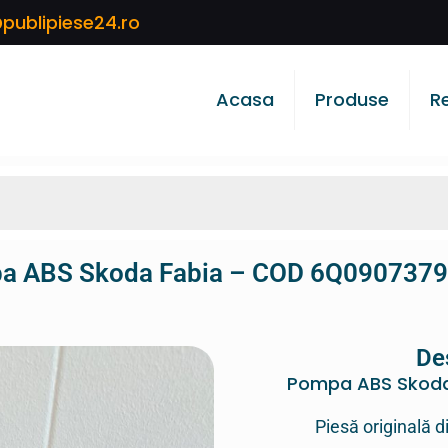
publipiese24.ro
Acasa
Produse
R
a ABS Skoda Fabia – COD 6Q0907379
De
Pompa ABS Skoda
Piesă originală d