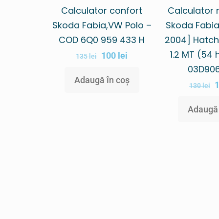
Calculator confort
Calculator
Skoda Fabia,VW Polo –
Skoda Fabia
COD 6Q0 959 433 H
2004] Hatch
1.2 MT (54
100
lei
135
lei
03D90
Adaugă în coș
130
lei
Adaugă 