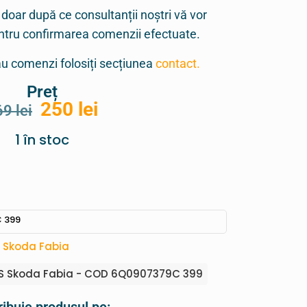
 doar după ce consultanții noștri vă vor
entru confirmarea comenzii efectuate.
sau comenzi folosiți secțiunea
contact.
Preț
250
lei
69
lei
1 în stoc
 399
,
Skoda Fabia
 Skoda Fabia - COD 6Q0907379C 399