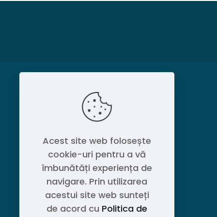
MAGAZIN
Politica de confidențialitate
Acest site web folosește
cookie-uri pentru a vă
Contact OEM LOGISTIC DPG
îmbunătăți experiența de
navigare. Prin utilizarea
acestui site web sunteți
de acord cu
Politica de