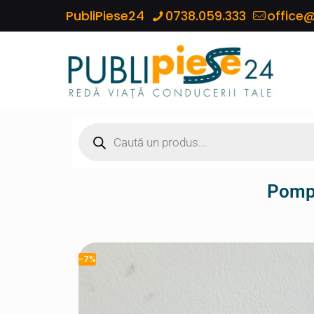
PubliPiese24
0738.059.333
office@
Pomp
-7%