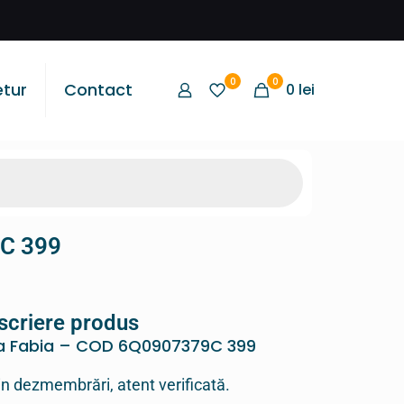
0
0
etur
Contact
0
lei
C 399
scriere produs
 Fabia – COD 6Q0907379C 399
in dezmembrări, atent verificată.