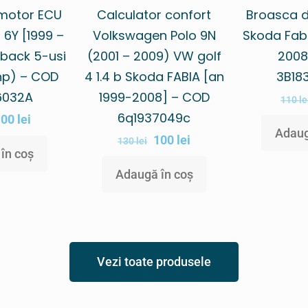
 motor ECU
Calculator confort
Broasca d
 6Y [1999 –
Volkswagen Polo 9N
Skoda Fabi
back 5-usi
(2001 – 2009) VW golf
2008
 hp) – COD
4 1.4 b Skoda FABIA [an
3B18
6032A
1999-2008] – COD
110
le
6q1937049c
100
lei
Adaug
100
lei
130
lei
în coș
Adaugă în coș
Vezi toate produsele