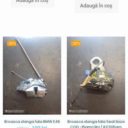
Adaugă în coș
Adaugă în coș
-20%
-20%
Broasca stanga fata BMW E46
Broasca stanga fata Seat Ibiza
COD -15amc3b1 / 837015am
100
lei