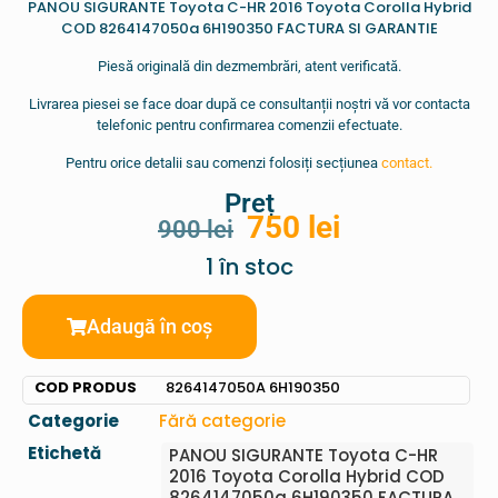
PANOU SIGURANTE Toyota C-HR 2016 Toyota Corolla Hybrid
COD 8264147050a 6H190350 FACTURA SI GARANTIE
Piesă originală din dezmembrări, atent verificată.
Livrarea piesei se face doar după ce consultanții noștri vă vor contacta
telefonic pentru confirmarea comenzii efectuate.
Pentru orice detalii sau comenzi folosiți secțiunea
contact.
Preț
750
lei
900
lei
1 în stoc
Adaugă în coș
COD PRODUS
8264147050A 6H190350
Categorie
Fără categorie
Etichetă
PANOU SIGURANTE Toyota C-HR
2016 Toyota Corolla Hybrid COD
8264147050a 6H190350 FACTURA