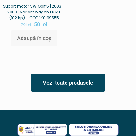
Suport motor VW Golf 5 [2003 –
2009] Variant wagon 1.6 MT
(102 hp) – COD 1K0199555
50
lei
79
lei
Adaugă în coș
Vezi toate produsele