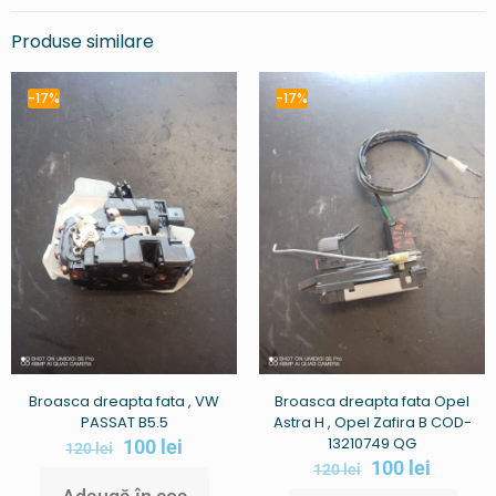
Produse similare
-17%
-17%
Broasca dreapta fata , VW
Broasca dreapta fata Opel
PASSAT B5.5
Astra H , Opel Zafira B COD-
13210749 QG
100
lei
120
lei
100
lei
120
lei