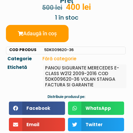
Preț
400
lei
500
lei
1 în stoc
Adaugă în coș
COD PRODUS
5DK009620-36
Categorie
Fără categorie
Etichetă
PANOU SIGURANTE MERECEDES E-
CLASS W212 2009-2016 COD
5DK009620-36 VOLAN STANGA
FACTURA SI GARANTIE
Distribuie produsul pe:
Facebook
WhatsApp
Email
Twitter