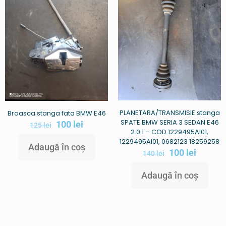
PLANETARA/TRANSMISIE stanga
Broasca stanga fata BMW E46
SPATE BMW SERIA 3 SEDAN E46
100
lei
125
lei
2.0 1 – COD 1229495AI01,
1229495AI01, 0682123 18259258
Adaugă în coș
100
lei
140
lei
Adaugă în coș