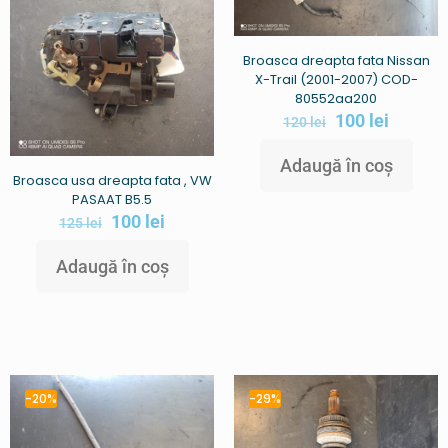
Broasca dreapta fata Nissan
X-Trail (2001-2007) COD-
80552aa200
100
lei
120
lei
Adaugă în coș
Broasca usa dreapta fata , VW
PASAAT B5.5
100
lei
125
lei
Adaugă în coș
-20%
-29%