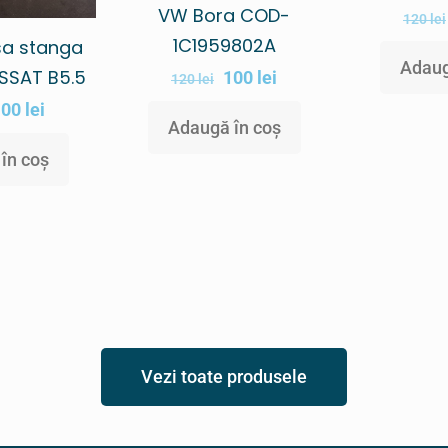
VW Bora COD-
120
lei
1C1959802A
sa stanga
Adaug
SSAT B5.5
100
lei
120
lei
100
lei
Adaugă în coș
în coș
Vezi toate produsele