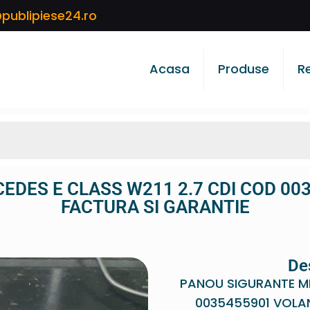
publipiese24.ro
Acasa
Produse
R
DES E CLASS W211 2.7 CDI COD 0
FACTURA SI GARANTIE
De
PANOU SIGURANTE ME
0035455901 VOLA