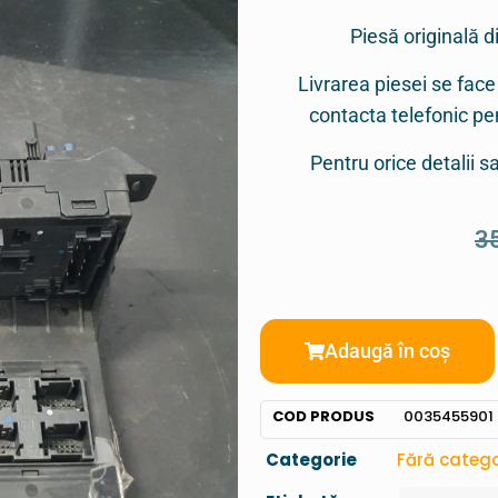
Piesă originală d
Livrarea piesei se face
contacta telefonic p
Pentru orice detalii 
3
Adaugă în coș
COD PRODUS
0035455901
Categorie
Fără catego