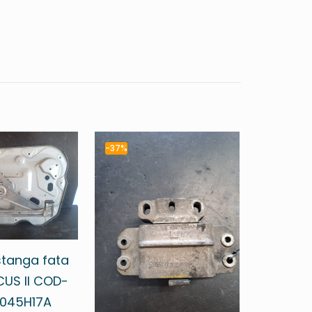
-37%
tanga fata
US II COD-
045H17A