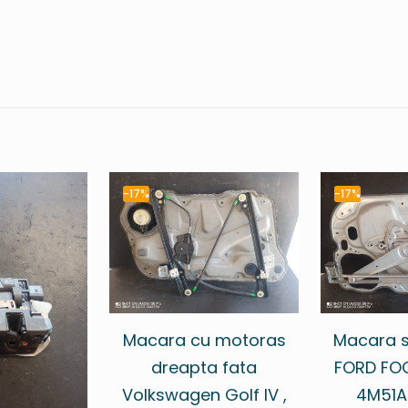
-17%
-17%
Macara cu motoras
Macara s
dreapta fata
FORD FOC
Volkswagen Golf IV ,
4M51A