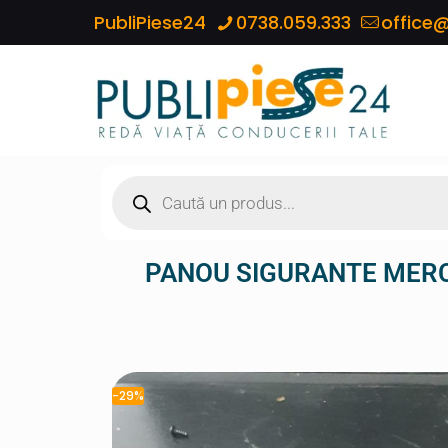
PubliPiese24
0738.059.333
office@
PANOU SIGURANTE MERCE
-29%