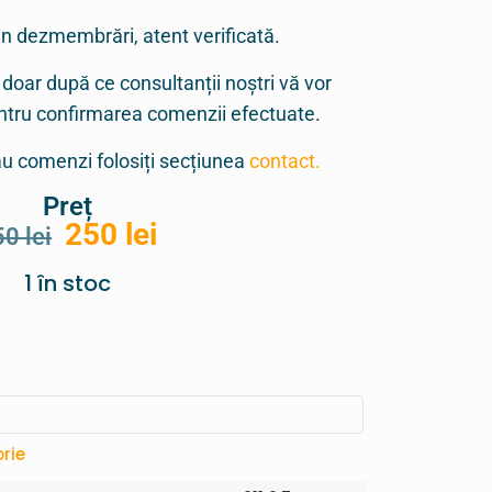
in dezmembrări, atent verificată.
 doar după ce consultanții noștri vă vor
entru confirmarea comenzii efectuate.
sau comenzi folosiți secțiunea
contact.
Preț
250
lei
50
lei
1 în stoc
rie