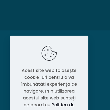
MAGAZIN
Politica de confidențialitate
Acest site web folosește
cookie-uri pentru a vă
Contact OEM LOGISTIC DPG
îmbunătăți experiența de
navigare. Prin utilizarea
acestui site web sunteți
de acord cu
Politica de