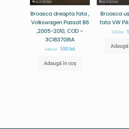
Broasca dreapta fata ,
Broasca u
Volkswagen Passat B6
fata VW PA
,2005-2010, COD –
120
lei
3C1837016A
Adaugă 
100
lei
140
lei
Adaugă în coș