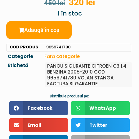
320
lei
450
lei
1 în stoc
Adaugă în coș
COD PRODUS
9659741780
Categorie
Fără categorie
Etichetă
PANOU SIGURANTE CITROEN C3 1.4
BENZINA 2005-2010 COD
9659741780 VOLAN STANGA
FACTURA SI GARANTIE
Distribuie produsul pe:
Facebook
WhatsApp
Email
Twitter