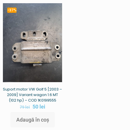
-37%
Suport motor VW Golf 5 [2003 –
2009] Variant wagon 1.6 MT
(102 hp) – COD 1K0199555
50
lei
79
lei
Adaugă în coș