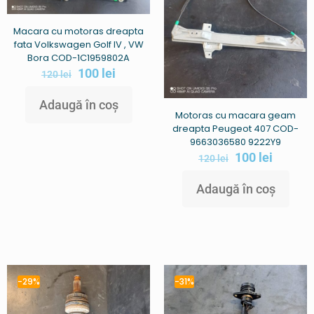
Macara cu motoras dreapta
fata Volkswagen Golf IV , VW
Bora COD-1C1959802A
100
lei
120
lei
Adaugă în coș
Motoras cu macara geam
dreapta Peugeot 407 COD-
9663036580 9222Y9
100
lei
120
lei
Adaugă în coș
-29%
-31%