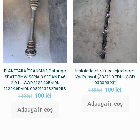
PLANETARA/TRANSMISIE stanga
Instalatie electrica injectoare
SPATE BMW SERIA 3 SEDAN E46
Vw Passat (3B3) 1.9 TDI – COD
2.0 1 – COD 1229495AI01,
038906231
1229495AI01, 0682123 18259258
100
lei
145
lei
100
lei
140
lei
Adaugă în coș
Adaugă în coș