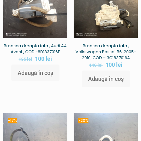
Broasca dreapta fata , Audi A4
Broasca dreapta fata ,
Avant , COD -8D1837016E
Volkswagen Passat B6 ,2005-
2010, COD – 3C1837016A
100
lei
135
lei
100
lei
140
lei
Adaugă în coș
Adaugă în coș
-17%
-20%