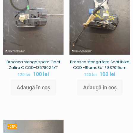
Broasca stanga spate Opel
Broasca stanga fata Seat Ibiza
Zafira C COD-13578024YT
COD -15amc3b1 / 837015am
100
lei
100
lei
120
lei
125
lei
Adaugă în coș
Adaugă în coș
-25%