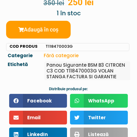
250
lei
350
lei
1 în stoc
Adaugă în coș
COD PRODUS
T118470003G
Categorie
Fără categorie
Etichetă
Panou Sigurante BSM B3 CITROEN
C3 COD T118470003G VOLAN
STANGA FACTURA SI GARANTIE
Distribuie produsul pe:
Facebook
WhatsApp
Email
Twitter
LinkedIn
Listează