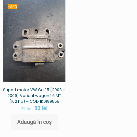
-37%
Suport motor VW Golf 5 [2003 –
2009] Variant wagon 1.6 MT
(102 hp) – COD 1K0199555
50
lei
79
lei
Adaugă în coș