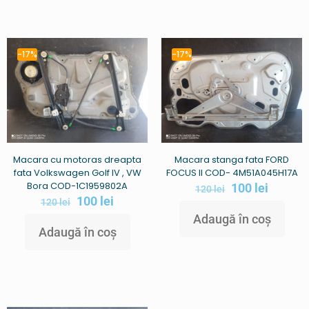
-17%
-17%
Macara cu motoras dreapta
Macara stanga fata FORD
fata Volkswagen Golf IV , VW
FOCUS II COD- 4M51A045H17A
Bora COD-1C1959802A
100
lei
120
lei
100
lei
120
lei
Adaugă în coș
Adaugă în coș