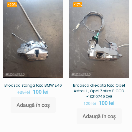
-20%
-17%
Broasca stanga fata BMW E46
Broasca dreapta fata Opel
Astra H , Opel Zafira B COD
100
lei
125
lei
-13210749 QG
100
lei
120
lei
Adaugă în coș
Adaugă în coș