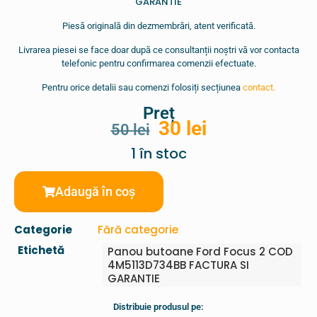
GARANTIE
Piesă originală din dezmembrări, atent verificată.
Livrarea piesei se face doar după ce consultanții noștri vă vor contacta
telefonic pentru confirmarea comenzii efectuate.
Pentru orice detalii sau comenzi folosiți secțiunea
contact.
Preț
30
lei
50
lei
1 în stoc
Adaugă în coș
Categorie
Fără categorie
Etichetă
Panou butoane Ford Focus 2 COD
4M5113D734BB FACTURA SI
GARANTIE
Distribuie produsul pe: