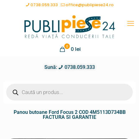
0738.059.333
office@publipiese24.ro
0
0
lei
Sună:
0738.059.333
Panou butoane Ford Focus 2 COD 4M5113D734BB
FACTURA SI GARANTIE