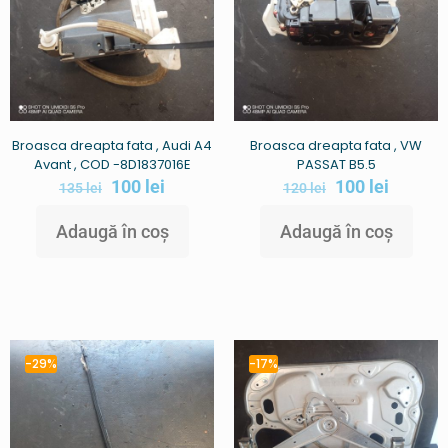
Broasca dreapta fata , Audi A4
Broasca dreapta fata , VW
Avant , COD -8D1837016E
PASSAT B5.5
100
lei
100
lei
135
lei
120
lei
Adaugă în coș
Adaugă în coș
-29%
-17%