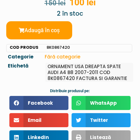
100
lei
150
lei
2 în stoc
Adaugă în coș
COD PRODUS
8K0867420
Categorie
Fără categorie
Etichetă
ORNAMENT USA DREAPTA SPATE
AUDI A4 B8 2007-2011 COD
8K0867420 FACTURA SI GARANTIE
Distribuie produsul pe:
Facebook
WhatsApp
Email
Twitter
LinkedIn
Listează