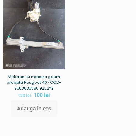
Motoras cu macara geam
dreapta Peugeot 407 COD-
9663036580 9222Y9
100
lei
120
lei
Adaugă în coș