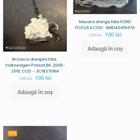
Macara stanga fata FORD
FOCUS II COD- 4M51A045H17A
100
lei
120
lei
Adaugă în coș
Broasca dreapta fata ,
Volkswagen Passat B6 ,2005-
2010, COD – 3C1837016A
100
lei
140
lei
Adaugă în coș
-17%