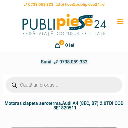
0738.059.333
office@publipiese24.ro
0
0
lei
Sună:
0738.059.333
Motoras clapeta aeroterma,Audi A4 (8EC, B7) 2.0TDI COD
-8E1820511