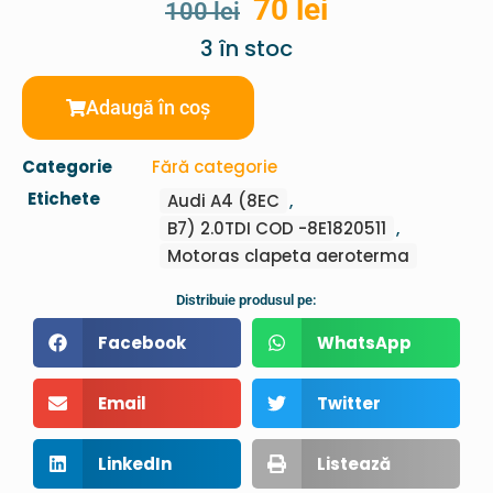
70
lei
100
lei
3 în stoc
Adaugă în coș
Categorie
Fără categorie
Etichete
Audi A4 (8EC
,
B7) 2.0TDI COD -8E1820511
,
Motoras clapeta aeroterma
Distribuie produsul pe:
Facebook
WhatsApp
Email
Twitter
LinkedIn
Listează