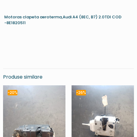
Motoras clapeta aeroterma,Audi A4 (8EC, B7) 2.0TDI COD
-8E1820511
Produse similare
-20%
-26%