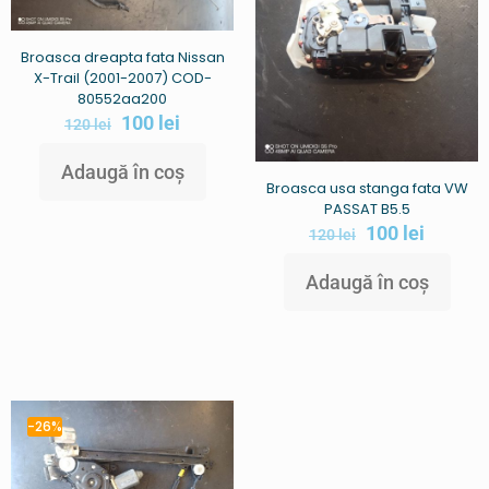
Broasca dreapta fata Nissan
X-Trail (2001-2007) COD-
80552aa200
100
lei
120
lei
Adaugă în coș
Broasca usa stanga fata VW
PASSAT B5.5
100
lei
120
lei
Adaugă în coș
-26%