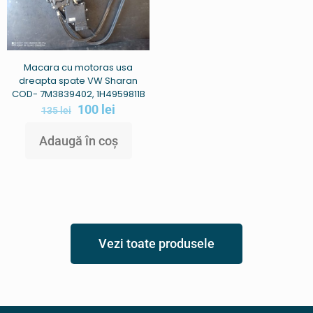
Macara cu motoras usa
dreapta spate VW Sharan
COD- 7M3839402, 1H4959811B
100
lei
135
lei
Adaugă în coș
Vezi toate produsele