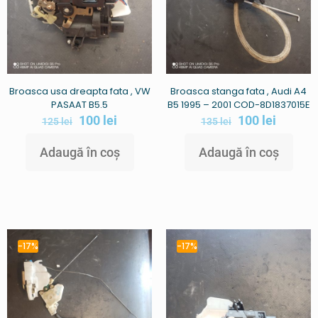
Broasca usa dreapta fata , VW
Broasca stanga fata , Audi A4
PASAAT B5.5
B5 1995 – 2001 COD-8D1837015E
100
lei
100
lei
125
lei
135
lei
Adaugă în coș
Adaugă în coș
-17%
-17%