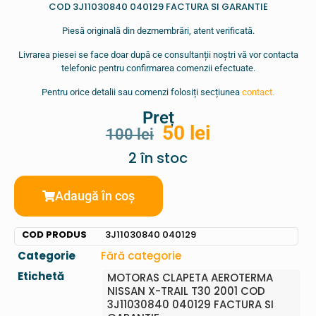
COD 3J11030840 040129 FACTURA SI GARANTIE
Piesă originală din dezmembrări, atent verificată.
Livrarea piesei se face doar după ce consultanții noștri vă vor contacta
telefonic pentru confirmarea comenzii efectuate.
Pentru orice detalii sau comenzi folosiți secțiunea
contact.
Preț
50
lei
100
lei
2 în stoc
Adaugă în coș
COD PRODUS
3J11030840 040129
Categorie
Fără categorie
Etichetă
MOTORAS CLAPETA AEROTERMA
NISSAN X-TRAIL T30 2001 COD
3J11030840 040129 FACTURA SI