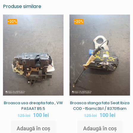
Produse similare
-20%
-20%
Broasca usa dreapta fata , VW
Broasca stanga fata Seat Ibiza
PASAAT B5.5
COD -15amc3b1 / 837015am
100
lei
100
lei
125
lei
125
lei
Adaugă în coș
Adaugă în coș