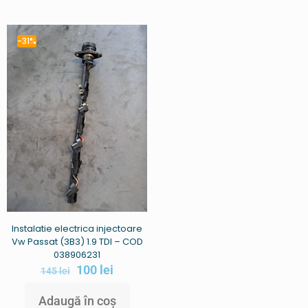
-31%
Instalatie electrica injectoare
Vw Passat (3B3) 1.9 TDI – COD
038906231
100
lei
145
lei
Adaugă în coș