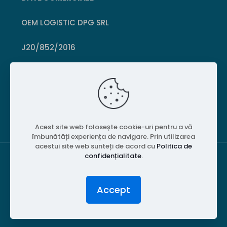
OEM LOGISTIC DPG SRL
J20/852/2016
CUI 36399469
Crișcior, Hunedoara
Acest site web folosește cookie-uri pentru a vă
îmbunătăți experiența de navigare. Prin utilizarea
acestui site web sunteți de acord cu
Politica de
confidențialitate
.
© 2026 PubliPiese24. Toate drepturile rezervate.
Accept
Website realizat de
MGT Studios