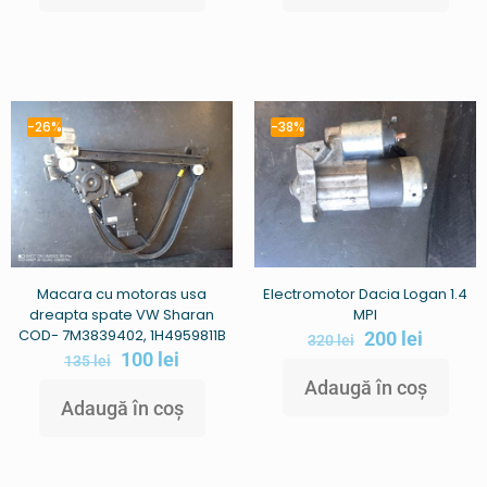
-26%
-38%
Macara cu motoras usa
Electromotor Dacia Logan 1.4
dreapta spate VW Sharan
MPI
COD- 7M3839402, 1H4959811B
200
lei
320
lei
100
lei
135
lei
Adaugă în coș
Adaugă în coș