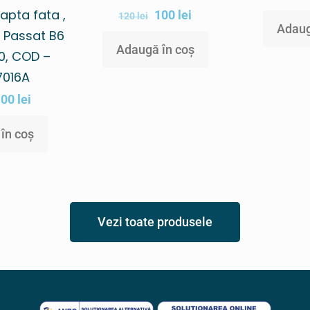
apta fata ,
100
lei
120
lei
Adaug
 Passat B6
Adaugă în coș
0, COD –
7016A
100
lei
în coș
Vezi toate produsele