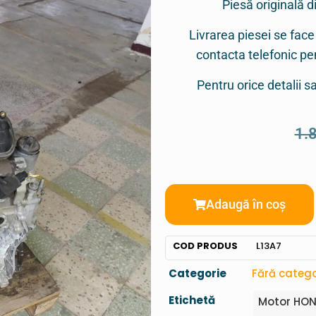
Piesă originală d
Livrarea piesei se face
contacta telefonic p
Pentru orice detalii 
1.
Adaugă în coș
COD PRODUS
L13A7
Categorie
Fără catego
Etichetă
Motor HON