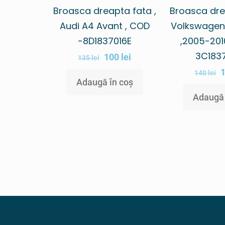
Broasca dreapta fata ,
Broasca dre
Audi A4 Avant , COD
Volkswagen
-8D1837016E
,2005-201
3C183
100
lei
135
lei
140
lei
Adaugă în coș
Adaugă 