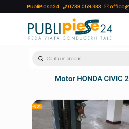
PubliPiese24
0738.059.333
office@
Motor HONDA CIVIC 
-50%