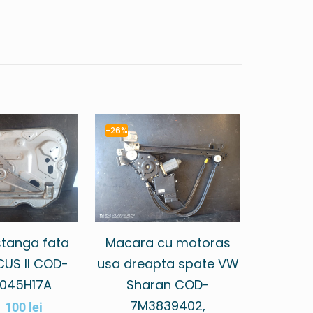
-26%
tanga fata
Macara cu motoras
US II COD-
usa dreapta spate VW
045H17A
Sharan COD-
7M3839402,
100
lei