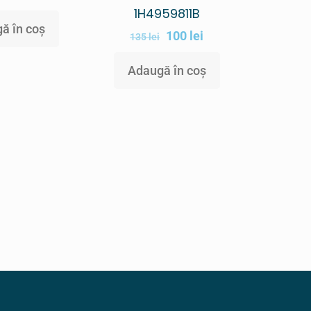
1H4959811B
ă în coș
100
lei
135
lei
Adaugă în coș