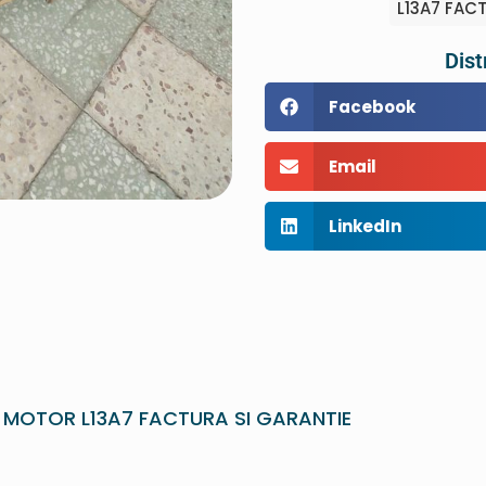
L13A7 FAC
Dist
Facebook
Email
LinkedIn
D MOTOR L13A7 FACTURA SI GARANTIE