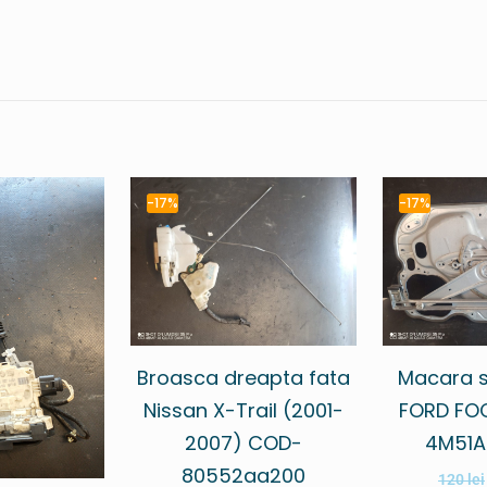
-17%
-17%
Macara s
Broasca dreapta fata
FORD FOC
Nissan X-Trail (2001-
4M51A
2007) COD-
80552aa200
120
lei