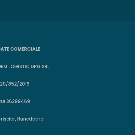
DATE COMERCIALE
EM LOGISTIC DPG SRL
J20/852/2016
CUI 36399469
rișcior, Hunedoara