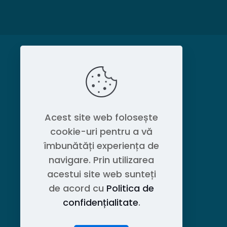
MAGAZIN
Politica de confidențialitate
Acest site web folosește
cookie-uri pentru a vă
Contact OEM LOGISTIC DPG
îmbunătăți experiența de
navigare. Prin utilizarea
acestui site web sunteți
de acord cu
Politica de
confidențialitate
.