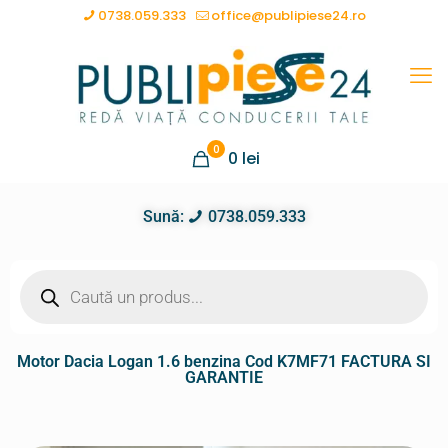
0738.059.333
office@publipiese24.ro
0
0
lei
Sună:
0738.059.333
Motor Dacia Logan 1.6 benzina Cod K7MF71 FACTURA SI
GARANTIE