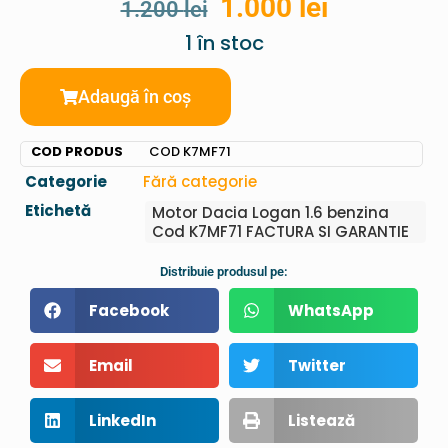
1.000
lei
1.200
lei
1 în stoc
Adaugă în coș
COD PRODUS
COD K7MF71
Categorie
Fără categorie
Etichetă
Motor Dacia Logan 1.6 benzina
Cod K7MF71 FACTURA SI GARANTIE
Distribuie produsul pe:
Facebook
WhatsApp
Email
Twitter
LinkedIn
Listează