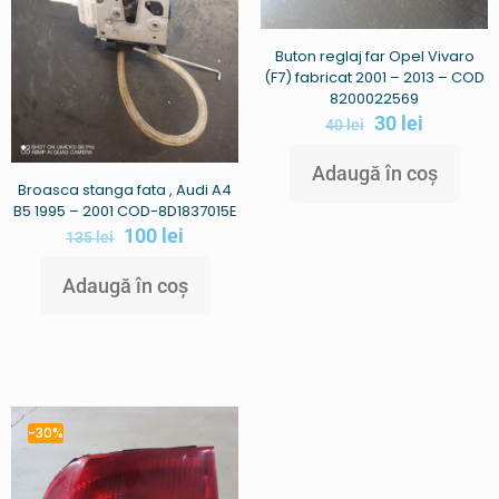
Buton reglaj far Opel Vivaro
(F7) fabricat 2001 – 2013 – COD
8200022569
30
lei
40
lei
Adaugă în coș
Broasca stanga fata , Audi A4
B5 1995 – 2001 COD-8D1837015E
100
lei
135
lei
Adaugă în coș
-30%