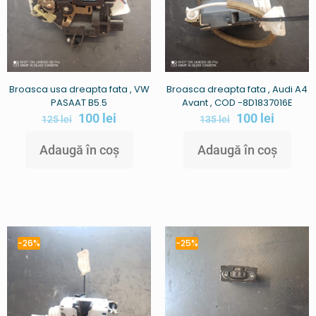
Broasca usa dreapta fata , VW
Broasca dreapta fata , Audi A4
PASAAT B5.5
Avant , COD -8D1837016E
100
lei
100
lei
125
lei
135
lei
Adaugă în coș
Adaugă în coș
-26%
-25%