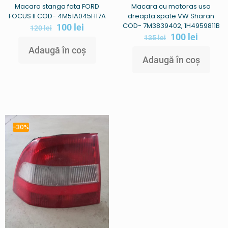
Macara stanga fata FORD
Macara cu motoras usa
FOCUS II COD- 4M51A045H17A
dreapta spate VW Sharan
COD- 7M3839402, 1H4959811B
100
lei
120
lei
100
lei
135
lei
Adaugă în coș
Adaugă în coș
-30%