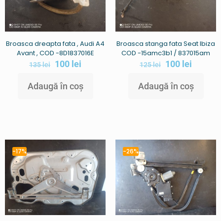
Broasca dreapta fata , Audi A4
Broasca stanga fata Seat Ibiza
Avant , COD -8D1837016E
COD -15amc3b1 / 837015am
100
lei
100
lei
135
lei
125
lei
Adaugă în coș
Adaugă în coș
-17%
-26%