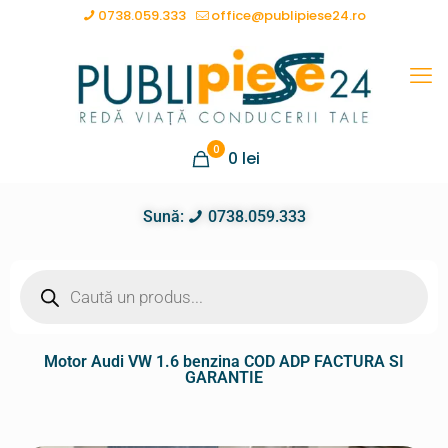
0738.059.333
office@publipiese24.ro
0
0
lei
Sună:
0738.059.333
Motor Audi VW 1.6 benzina COD ADP FACTURA SI
GARANTIE