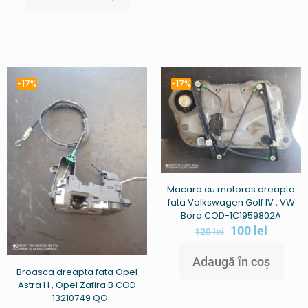
-17%
-17%
Macara cu motoras dreapta
fata Volkswagen Golf IV , VW
Bora COD-1C1959802A
100
lei
120
lei
Adaugă în coș
Broasca dreapta fata Opel
Astra H , Opel Zafira B COD
-13210749 QG