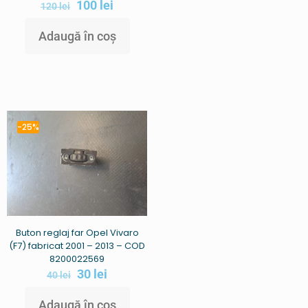
100
lei
120
lei
Adaugă în coș
-25%
Buton reglaj far Opel Vivaro
(F7) fabricat 2001 – 2013 – COD
8200022569
30
lei
40
lei
Adaugă în coș