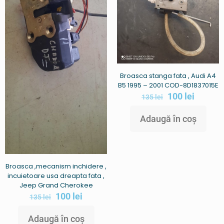
Broasca stanga fata , Audi A4
B5 1995 – 2001 COD-8D1837015E
100
lei
135
lei
Adaugă în coș
Broasca ,mecanism inchidere ,
incuietoare usa dreapta fata ,
Jeep Grand Cherokee
100
lei
135
lei
Adaugă în coș