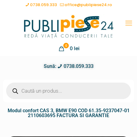
0738.059.333
office@publipiese24.ro
0
0
lei
Sună:
0738.059.333
Modul confort CAS 3, BMW E90 COD 61.35-9237047-01
2110603695 FACTURA SI GARANTIE