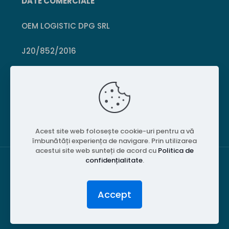
DATE COMERCIALE
OEM LOGISTIC DPG SRL
J20/852/2016
CUI 36399469
Crișcior, Hunedoara
Acest site web folosește cookie-uri pentru a vă
îmbunătăți experiența de navigare. Prin utilizarea
acestui site web sunteți de acord cu
Politica de
confidențialitate
.
© 2026 PubliPiese24. Toate drepturile rezervate.
Accept
Website realizat de
MGT Studios